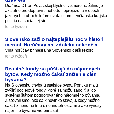
Diaľnica D1 pri Považskej Bystrici v smere na Žilinu je
aktuálne pre dopravnú nehodu neprejazdná v oboch
jazdných pruhoch. Informovala o tom trenčianska krajská
polícia na sociálnej sieti.
tento týždeň
Slovensko zažilo najteplejšiu noc v histórii
meraní. Horúčavy ani zďaleka nekončia
Vlna horúčav priniesla na Slovensko ďalší rekord.
tento týždeň
Realitné fondy sa púšťajú do nájomných
bytov. Kedy možno čakať zníženie cien
bývania?
Na Slovensku chýbajú státisíce bytov. Ponuku majú
zvýšiť podielové fondy, ktoré sa môžu zapojiť aj do
systému štátom podporovaného nájomného bývania.
Zisťovali sme, ako sa k novinke stavajú, kedy možno
čakať zmenu na trhu s nehnuteľnosťami a aké výnosy
nájomné bývanie vie prinášať.