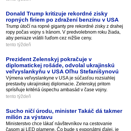
Donald Trump kritizuje rekordné zisky
ropných firiem po zdražení benzínu v USA
Trump útočí na ropné giganty pre rekordné zisky z drahej
ropy počas vojny s Iránom. V predvolebnom roku žiada,
aby peniaze vrátili ľuďom cez nižšie ceny.
tento týždeň
Prezident Zelenskyj pokračuje v
diplomatickej rošáde, odvolal ukrajinskú
veľvyslankyňu v USA Oľhu Stefanišynovú
Výmena veľvyslankyne v USA je súčasťou rozsiahlej
prestavby ukrajinskej diplomacie. Zelenskyj pritom
sprísňuje kritériá úspechu ambasád v čase vojny.
tento týždeň
Sucho ničí úrodu, minister Takáč dá takmer
milión za výstavu
Ministerstvo chce lákať návštevníkov na cestovanie
časom aj LED plamene. Čo bude s exponátmi ďalej, je