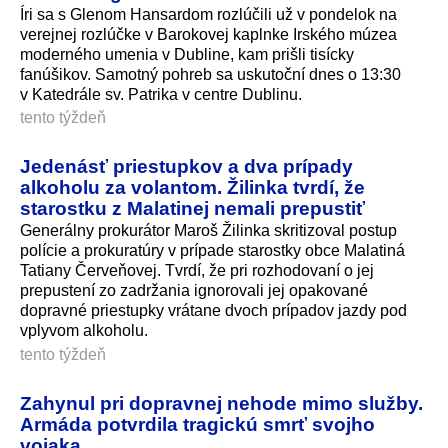
Íri sa s Glenom Hansardom rozlúčili už v pondelok na
verejnej rozlúčke v Barokovej kaplnke Irského múzea
moderného umenia v Dubline, kam prišli tisícky
fanúšikov. Samotný pohreb sa uskutoční dnes o 13:30
v Katedrále sv. Patrika v centre Dublinu.
tento týždeň
Jedenásť priestupkov a dva prípady
alkoholu za volantom. Žilinka tvrdí, že
starostku z Malatinej nemali prepustiť
Generálny prokurátor Maroš Žilinka skritizoval postup
polície a prokuratúry v prípade starostky obce Malatiná
Tatiany Červeňovej. Tvrdí, že pri rozhodovaní o jej
prepustení zo zadržania ignorovali jej opakované
dopravné priestupky vrátane dvoch prípadov jazdy pod
vplyvom alkoholu.
tento týždeň
Zahynul pri dopravnej nehode mimo služby.
Armáda potvrdila tragickú smrť svojho
vojaka