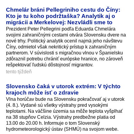
Chmelár bráni Pellegriniho cestu do Číny:
Kto je tu koho podržtaška? Analytik aj o
migrácii a Merkelovej: Nezvládli sme to
Prezident Peter Pellegrini podľa Eduarda Chmelára
svojimi zahraničnými cestami otvára Slovensku dvere na
nové trhy. Politický analytik ocenil najmä jeho návštevu
Číny, odmietol však nekritický prístup k zahraničným
partnerom. V súvislosti s migračnou vlnou v Španielsku
zdôraznil potrebu chrániť európske hranice, no zároveň
rešpektovať ľudskú dôstojnosť migrantov.
tento týždeň
Slovensko čaká v utorok extrém: V týchto
krajoch môže ísť o zdravie
Vlna horúčav bude na Slovensku pokračovať aj v utorok
(4. 8.). Vydané sú všetky výstrahy pred vysokými
teplotami. Na väčšine územia sa môže teplota vyšplhať
na 38 stupňov Celzia. Výstrahy predbežne platia od
13.00 do 20.00 h. Informuje o tom Slovenský
hydrometeorologický ústav (SHMÚ) na svojom webe.