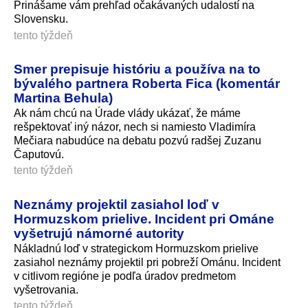
Prinášame vám prehľad očakávaných udalostí na
Slovensku.
tento týždeň
Smer prepisuje históriu a používa na to
bývalého partnera Roberta Fica (komentár
Martina Behula)
Ak nám chcú na Úrade vlády ukázať, že máme
rešpektovať iný názor, nech si namiesto Vladimíra
Mečiara nabudúce na debatu pozvú radšej Zuzanu
Čaputovú.
tento týždeň
Neznámy projektil zasiahol loď v
Hormuzskom prielive. Incident pri Ománe
vyšetrujú námorné autority
Nákladnú loď v strategickom Hormuzskom prielive
zasiahol neznámy projektil pri pobreží Ománu. Incident
v citlivom regióne je podľa úradov predmetom
vyšetrovania.
tento týždeň