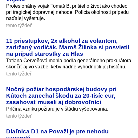
Profesionálny vojak Tomáš B. prišiel o život ako chodec
pri tragickej dopravnej nehode. Polícia okolnosti prípadu
naďalej vyšetruje.
tento týždeň
11 priestupkov, 2x alkohol za volantom,
zadržaný vodičák. Maroš Žilinka si posvietil
na prípad starostky za Hlas
Tatiana Červeňová mohla podľa generálneho prokurátora
skončiť aj vo väzbe, keby riadne vyhodnotili jej históriu.
tento týždeň
Nočný požiar hospodárskej budovy pri
Kútoch zanechal škodu za 20-tisíc eur,
zasahovať museli aj dobrovoľníci
Príčina vzniku požiaru je v štádiu vyšetrovania.
tento týždeň
Diaľnica D1 na Považí je pre nehodu
uzavretá