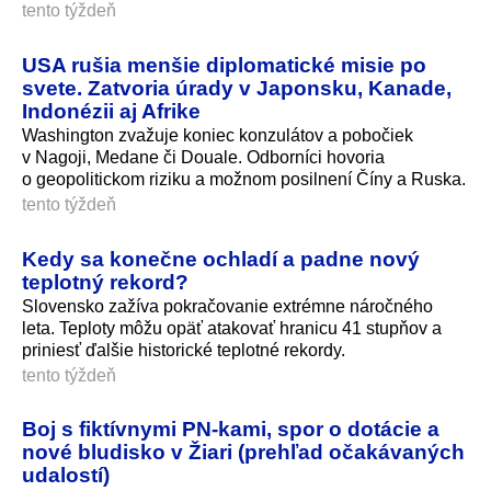
tento týždeň
USA rušia menšie diplomatické misie po
svete. Zatvoria úrady v Japonsku, Kanade,
Indonézii aj Afrike
Washington zvažuje koniec konzulátov a pobočiek
v Nagoji, Medane či Douale. Odborníci hovoria
o geopolitickom riziku a možnom posilnení Číny a Ruska.
tento týždeň
Kedy sa konečne ochladí a padne nový
teplotný rekord?
Slovensko zažíva pokračovanie extrémne náročného
leta. Teploty môžu opäť atakovať hranicu 41 stupňov a
priniesť ďalšie historické teplotné rekordy.
tento týždeň
Boj s fiktívnymi PN-kami, spor o dotácie a
nové bludisko v Žiari (prehľad očakávaných
udalostí)