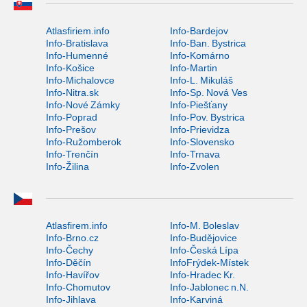
Atlasfiriem.info
Info-Bardejov
Info-Bratislava
Info-Ban. Bystrica
Info-Humenné
Info-Komárno
Info-Košice
Info-Martin
Info-Michalovce
Info-L. Mikuláš
Info-Nitra.sk
Info-Sp. Nová Ves
Info-Nové Zámky
Info-Piešťany
Info-Poprad
Info-Pov. Bystrica
Info-Prešov
Info-Prievidza
Info-Ružomberok
Info-Slovensko
Info-Trenčín
Info-Trnava
Info-Žilina
Info-Zvolen
Atlasfirem.info
Info-M. Boleslav
Info-Brno.cz
Info-Budějovice
Info-Čechy
Info-Česká Lípa
Info-Děčín
InfoFrýdek-Místek
Info-Havířov
Info-Hradec Kr.
Info-Chomutov
Info-Jablonec n.N.
Info-Jihlava
Info-Karviná