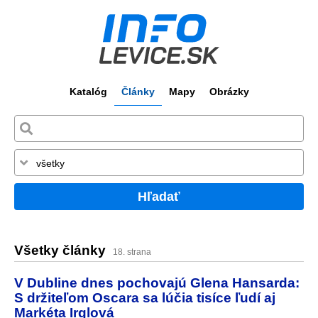
Katalóg
Články
Mapy
Obrázky
Hľadať
Všetky články
18. strana
V Dubline dnes pochovajú Glena Hansarda:
S držiteľom Oscara sa lúčia tisíce ľudí aj
Markéta Irglová