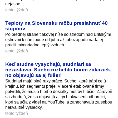
nejasné.
tento týždeň
Teploty na Slovensku môžu presiahnuť 40
stupňov
Po prednej strane tlakovej níže so stredom nad Britskými
ostrovmi k nám bude od juhu až juhozápadu naďalej
prúdiť mimoriadne teplý vzduch.
tento týždeň
Keď studne vysychajú, studniari sa
nezastavia. Sucho rozbehlo boom zákaziek,
no objavujú sa aj fušeri
Studniari majú plné ruky práce. Sucho, ktoré trápi celú
krajinu, ich segmentu praje. Viaceré etablované firmy
potvrdili, že musia hĺbiť o desiatky metrov hlbšie. Zároveň
sa zhodujú, že sa objavujú aj rýchlokvasení odborníci,
ktorí sa učia z videí na YouTube, a zanechávajú za sebou
nekvalitné výsledky.
tento týždeň