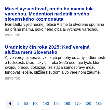
Musel vysvetľovať, prečo ho mama bila
varechou. Moderátori nešetrili prvého
slovenského kozmonauta
Ivan Bella v jedinečnej relácii A sme tu otvorene spomína
na prísnu mamu, pokojného otca aj výchovu varechou.
tento rok
Úradnícky čin roka 2025: Keď verejná
služba mení Slovensko
Aj vo verejnej správe vznikajú príbehy odvahy, odbornosti
a ľudskosti. Úradnícky čin roka 2025 oceňuje tých, ktorí
svojou prácou dokazujú, že štát a samosprávy môžu
fungovať lepšie, bližšie k ľuďom a vo verejnom záujme.
tento rok
1
50
100
140
150
160
170
180
185