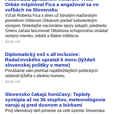
Orbán inšpiroval Fica a angažoval sa vo
voľbách na Slovensku
Vzťah Roberta Fica s dnes už bývalým maďarským
premiérom Viktorom Orbánom prešiel turbulentným
vývojom. Niekdajšie nacionálne spory ústupili, predsedu
Smeru začala fascinovať Orbánova schopnosťou ovládať
verejnú mienku, médiá a štátne inštitúcie.
tento rok
Diplomatický exil s all inclusive:
Radačovského upratali k moru (týždeň
slovenskej politiky v meme)
Prinášame vám prehľad najdôležitejších politických
udalostí týždňa s dávkou humoru.
tento rok
Slovensko čakajú horúčavy: Teploty
vystúpia až na 36 stupňov, meteorológovia
varujú aj pred dusnom a búrkami
Prvý víkendový deň prinesie na celé územie Slovenska