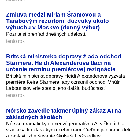
Zmluva medzi Miriam Šramovou a
Tarabovým rezortom, dozvuky okolo
výbuchu v Moskve (denný výber)
Pozrite si prehľad dnešných udalostí.
tento rok
Britská ministerka dopravy žiada odchod
Starmera. Heidi Alexanderová tlačí na
určenie termínu premiérovej rezignácie
Britská ministerka dopravy Heidi Alexanderová vyzvala
premiéra Keira Starmera, aby oznámil odchod. Vnútri
Labouristov vrie spor o jeho ďalšiu budúcnosť.
tento rok
Nórsko zavedie takmer úplný zákaz AI na
základných školách
Nórsko dramaticky obmedzí generatívnu AI v školách a
vracia sa ku klasickým učebniciam. Cieľom je chrániť deti
a zastaviť zhoršovanie školských výsledkov.