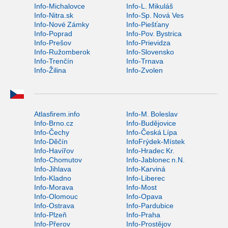
Info-Michalovce
Info-L. Mikuláš
Info-Nitra.sk
Info-Sp. Nová Ves
Info-Nové Zámky
Info-Piešťany
Info-Poprad
Info-Pov. Bystrica
Info-Prešov
Info-Prievidza
Info-Ružomberok
Info-Slovensko
Info-Trenčín
Info-Trnava
Info-Žilina
Info-Zvolen
Atlasfirem.info
Info-M. Boleslav
Info-Brno.cz
Info-Budějovice
Info-Čechy
Info-Česká Lípa
Info-Děčín
InfoFrýdek-Místek
Info-Havířov
Info-Hradec Kr.
Info-Chomutov
Info-Jablonec n.N.
Info-Jihlava
Info-Karviná
Info-Kladno
Info-Liberec
Info-Morava
Info-Most
Info-Olomouc
Info-Opava
Info-Ostrava
Info-Pardubice
Info-Plzeň
Info-Praha
Info-Přerov
Info-Prostějov