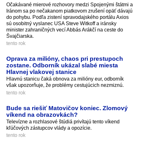
Očakávané mierové rozhovory medzi Spojenými štátmi a
Iránom sa po nečakanom piatkovom zrušení opäť dávajú
do pohybu. Podľa zistení spravodajského portálu Axios
sú osobitný vyslanec USA Steve Witkoff a iránsky
minister zahraničných vecí Abbás Arákčí na ceste do
Švajčiarska.
tento rok
Oprava za milióny, chaos pri prestupoch
zostane. Odborník ukázal slabé miesta
Hlavnej vlakovej stanice
Hlavnú stanicu čaká obnova za milióny eur, odborník
však upozorňuje, že problémy cestujúcich nezmiznú.
tento rok
Bude sa riešiť Matovičov koniec. Zlomový
víkend na obrazovkách?
Televízne a rozhlasové štúdiá privítajú tento víkend
kľúčových zástupcov vlády a opozície.
tento rok