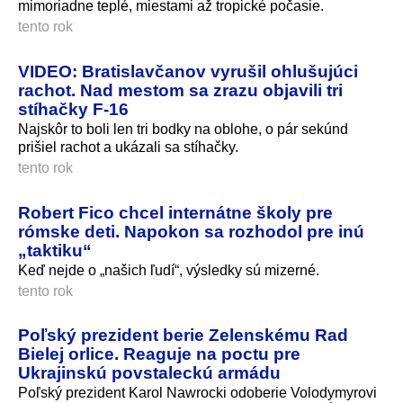
mimoriadne teplé, miestami až tropické počasie.
tento rok
VIDEO: Bratislavčanov vyrušil ohlušujúci
rachot. Nad mestom sa zrazu objavili tri
stíhačky F-16
Najskôr to boli len tri bodky na oblohe, o pár sekúnd
prišiel rachot a ukázali sa stíhačky.
tento rok
Robert Fico chcel internátne školy pre
rómske deti. Napokon sa rozhodol pre inú
„taktiku“
Keď nejde o „našich ľudí“, výsledky sú mizerné.
tento rok
Poľský prezident berie Zelenskému Rad
Bielej orlice. Reaguje na poctu pre
Ukrajinskú povstaleckú armádu
Poľský prezident Karol Nawrocki odoberie Volodymyrovi