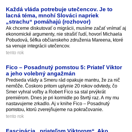
Každá vláda potrebuje utečencov. Je to
lacná téma, mnohí Slováci napriek
„strachu“ pomáhajú (rozhovor)
Ak chceme diskutovať o migrácii, musíme začať vnímať aj
ekonomické argumenty, nie strašiť ľudí, hovorí Michaela
Pobudová, šéfka občianskeho združenia Mareena, ktoré
sa venuje integrácii utečencov.
tento rok
Fico – Posadnutý pomstou 5: Priateľ Viktor
a jeho volebný angažmán
Predseda vlády a Smeru rád opakuje mantru, že za nič
nemôže. Čoskoro pritom uplynie 20 rokov odvtedy, čo
Smer vyhral voľby a Robert Fico sa stal prvýkrát
premiérom. Dnes je pri kormidle po štvrtý raz. A my mu
nastavujeme zrkadlo. Aj v knihe Fico – Posadnutý
pomstou, ktorú zverejňujeme na pokračovanie.
tento rok
Fascinácia „priateľom Viktorom“. Ako