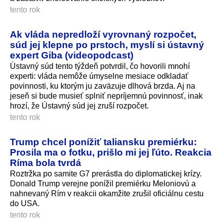
tento rok
Ak vláda nepredloží vyrovnaný rozpočet,
súd jej klepne po prstoch, myslí si ústavný
expert Giba (videopodcast)
Ústavný súd tento týždeň potvrdil, čo hovorili mnohí
experti: vláda nemôže úmyselne mesiace odkladať
povinnosti, ku ktorým ju zaväzuje dlhová brzda. Aj na
jeseň si bude musieť splniť nepríjemnú povinnosť, inak
hrozí, že Ústavný súd jej zruší rozpočet.
tento rok
Trump chcel ponížiť taliansku premiérku:
Prosila ma o fotku, prišlo mi jej ľúto. Reakcia
Ríma bola tvrdá
Roztržka po samite G7 prerástla do diplomatickej krízy.
Donald Trump verejne ponížil premiérku Meloniovú a
nahnevaný Rím v reakcii okamžite zrušil oficiálnu cestu
do USA.
tento rok