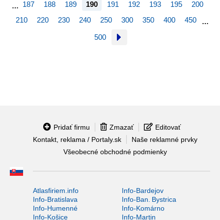
187
188
189
190
191
192
193
195
200
…
210
220
230
240
250
300
350
400
450
…
500
Pridať firmu
Zmazať
Editovať
Kontakt, reklama / Portaly.sk
Naše reklamné prvky
Všeobecné obchodné podmienky
Atlasfiriem.info
Info-Bardejov
Info-Bratislava
Info-Ban. Bystrica
Info-Humenné
Info-Komárno
Info-Košice
Info-Martin