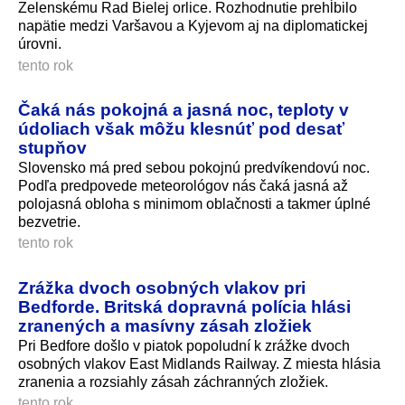
Zelenskému Rad Bielej orlice. Rozhodnutie prehĺbilo
napätie medzi Varšavou a Kyjevom aj na diplomatickej
úrovni.
tento rok
Čaká nás pokojná a jasná noc, teploty v
údoliach však môžu klesnúť pod desať
stupňov
Slovensko má pred sebou pokojnú predvíkendovú noc.
Podľa predpovede meteorológov nás čaká jasná až
polojasná obloha s minimom oblačnosti a takmer úplné
bezvetrie.
tento rok
Zrážka dvoch osobných vlakov pri
Bedforde. Britská dopravná polícia hlási
zranených a masívny zásah zložiek
Pri Bedfore došlo v piatok popoludní k zrážke dvoch
osobných vlakov East Midlands Railway. Z miesta hlásia
zranenia a rozsiahly zásah záchranných zložiek.
tento rok