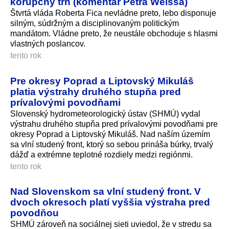
korupčný trh (komentár Petra Weissa)
Štvrtá vláda Roberta Fica nevládne preto, lebo disponuje
silným, súdržným a disciplinovaným politickým
mandátom. Vládne preto, že neustále obchoduje s hlasmi
vlastných poslancov.
tento rok
Pre okresy Poprad a Liptovský Mikuláš
platia výstrahy druhého stupňa pred
prívalovými povodňami
Slovenský hydrometeorologický ústav (SHMÚ) vydal
výstrahu druhého stupňa pred prívalovými povodňami pre
okresy Poprad a Liptovský Mikuláš. Nad naším územím
sa vlní studený front, ktorý so sebou prináša búrky, trvalý
dážď a extrémne teplotné rozdiely medzi regiónmi.
tento rok
Nad Slovenskom sa vlní studený front. V
dvoch okresoch platí vyššia výstraha pred
povodňou
SHMÚ zároveň na sociálnej sieti uviedol, že v stredu sa