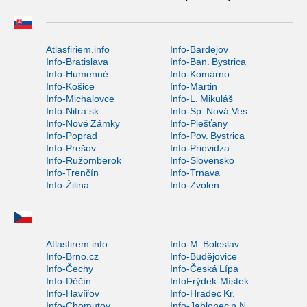
Atlasfiriem.info
Info-Bardejov
Info-Bratislava
Info-Ban. Bystrica
Info-Humenné
Info-Komárno
Info-Košice
Info-Martin
Info-Michalovce
Info-L. Mikuláš
Info-Nitra.sk
Info-Sp. Nová Ves
Info-Nové Zámky
Info-Piešťany
Info-Poprad
Info-Pov. Bystrica
Info-Prešov
Info-Prievidza
Info-Ružomberok
Info-Slovensko
Info-Trenčín
Info-Trnava
Info-Žilina
Info-Zvolen
Atlasfirem.info
Info-M. Boleslav
Info-Brno.cz
Info-Budějovice
Info-Čechy
Info-Česká Lípa
Info-Děčín
InfoFrýdek-Místek
Info-Havířov
Info-Hradec Kr.
Info-Chomutov
Info-Jablonec n.N.