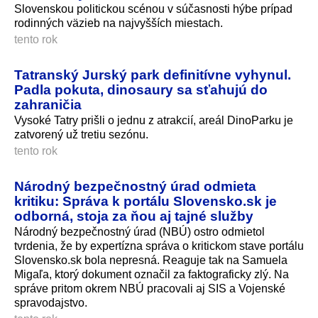
Slovenskou politickou scénou v súčasnosti hýbe prípad
rodinných väzieb na najvyšších miestach.
tento rok
Tatranský Jurský park definitívne vyhynul.
Padla pokuta, dinosaury sa sťahujú do
zahraničia
Vysoké Tatry prišli o jednu z atrakcií, areál DinoParku je
zatvorený už tretiu sezónu.
tento rok
Národný bezpečnostný úrad odmieta
kritiku: Správa k portálu Slovensko.sk je
odborná, stoja za ňou aj tajné služby
Národný bezpečnostný úrad (NBÚ) ostro odmietol
tvrdenia, že by expertízna správa o kritickom stave portálu
Slovensko.sk bola nepresná. Reaguje tak na Samuela
Migaľa, ktorý dokument označil za faktograficky zlý. Na
správe pritom okrem NBÚ pracovali aj SIS a Vojenské
spravodajstvo.