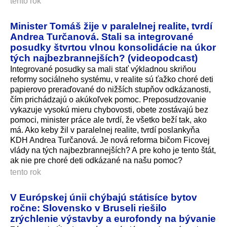
tento rok
Minister Tomáš žije v paralelnej realite, tvrdí
Andrea Turčanová. Stali sa integrované
posudky štvrtou vlnou konsolidácie na úkor
tých najbezbrannejších? (videopodcast)
Integrované posudky sa mali stať výkladnou skriňou
reformy sociálneho systému, v realite sú ťažko choré deti
papierovo preraďované do nižších stupňov odkázanosti,
čím prichádzajú o akúkoľvek pomoc. Preposudzovanie
vykazuje vysokú mieru chybovosti, obete zostávajú bez
pomoci, minister práce ale tvrdí, že všetko beží tak, ako
má. Ako keby žil v paralelnej realite, tvrdí poslankyňa
KDH Andrea Turčanová. Je nová reforma bičom Ficovej
vlády na tých najbezbrannejších? A pre koho je tento štát,
ak nie pre choré deti odkázané na našu pomoc?
tento rok
V Európskej únii chýbajú státisíce bytov
ročne: Slovensko v Bruseli riešilo
zrýchlenie výstavby a eurofondy na bývanie