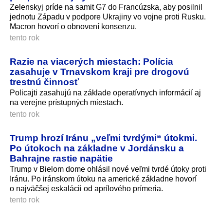
Zelenskyj príde na samit G7 do Francúzska, aby posilnil
jednotu Západu v podpore Ukrajiny vo vojne proti Rusku.
Macron hovorí o obnovení konsenzu.
tento rok
Razie na viacerých miestach: Polícia
zasahuje v Trnavskom kraji pre drogovú
trestnú činnosť
Policajti zasahujú na základe operatívnych informácií aj
na verejne prístupných miestach.
tento rok
Trump hrozí Iránu „veľmi tvrdými“ útokmi.
Po útokoch na základne v Jordánsku a
Bahrajne rastie napätie
Trump v Bielom dome ohlásil nové veľmi tvrdé útoky proti
Iránu. Po iránskom útoku na americké základne hovorí
o najväčšej eskalácii od aprílového prímeria.
tento rok