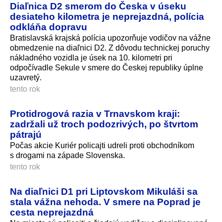
Diaľnica D2 smerom do Česka v úseku
desiateho kilometra je neprejazdná, polícia
odkláňa dopravu
Bratislavská krajská polícia upozorňuje vodičov na vážne
obmedzenie na diaľnici D2. Z dôvodu technickej poruchy
nákladného vozidla je úsek na 10. kilometri pri
odpočívadle Sekule v smere do Českej republiky úplne
uzavretý.
tento rok
Protidrogová razia v Trnavskom kraji:
zadržali už troch podozrivých, po štvrtom
pátrajú
Počas akcie Kuriér policajti udreli proti obchodníkom
s drogami na západe Slovenska.
tento rok
Na diaľnici D1 pri Liptovskom Mikuláši sa
stala vážna nehoda. V smere na Poprad je
cesta neprejazdná