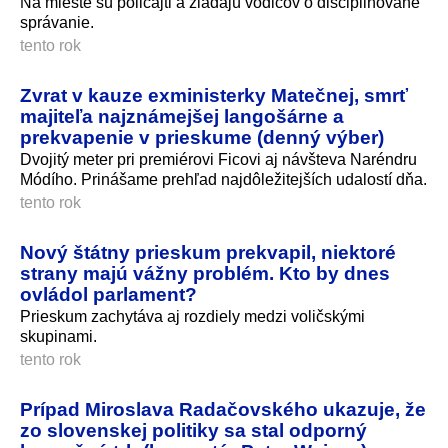
Na mieste sú policajti a žiadajú vodičov o disciplinované
správanie.
tento rok
Zvrat v kauze exministerky Matečnej, smrť
majiteľa najznámejšej langošárne a
prekvapenie v prieskume (denný výber)
Dvojitý meter pri premiérovi Ficovi aj návšteva Naréndru
Módího. Prinášame prehľad najdôležitejších udalostí dňa.
tento rok
Nový štátny prieskum prekvapil, niektoré
strany majú vážny problém. Kto by dnes
ovládol parlament?
Prieskum zachytáva aj rozdiely medzi voličskými
skupinami.
tento rok
Prípad Miroslava Radačovského ukazuje, že
zo slovenskej politiky sa stal odporný