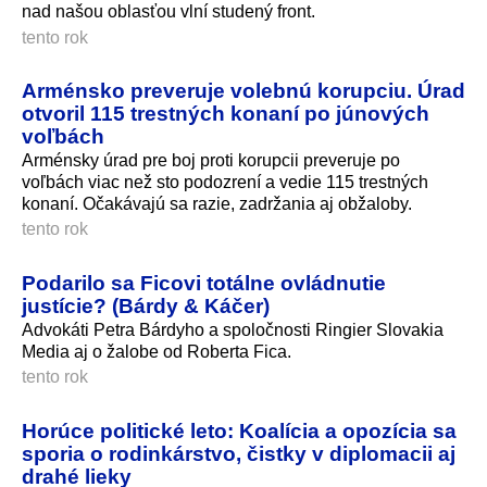
nad našou oblasťou vlní studený front.
tento rok
Arménsko preveruje volebnú korupciu. Úrad
otvoril 115 trestných konaní po júnových
voľbách
Arménsky úrad pre boj proti korupcii preveruje po
voľbách viac než sto podozrení a vedie 115 trestných
konaní. Očakávajú sa razie, zadržania aj obžaloby.
tento rok
Podarilo sa Ficovi totálne ovládnutie
justície? (Bárdy & Káčer)
Advokáti Petra Bárdyho a spoločnosti Ringier Slovakia
Media aj o žalobe od Roberta Fica.
tento rok
Horúce politické leto: Koalícia a opozícia sa
sporia o rodinkárstvo, čistky v diplomacii aj
drahé lieky