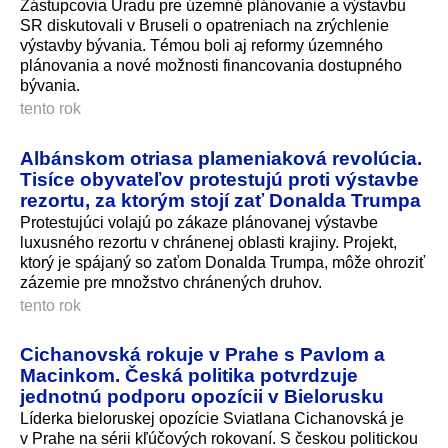
Zástupcovia Úradu pre územné plánovanie a výstavbu
SR diskutovali v Bruseli o opatreniach na zrýchlenie
výstavby bývania. Témou boli aj reformy územného
plánovania a nové možnosti financovania dostupného
bývania.
tento rok
Albánskom otriasa plameniaková revolúcia.
Tisíce obyvateľov protestujú proti výstavbe
rezortu, za ktorým stojí zať Donalda Trumpa
Protestujúci volajú po zákaze plánovanej výstavbe
luxusného rezortu v chránenej oblasti krajiny. Projekt,
ktorý je spájaný so zaťom Donalda Trumpa, môže ohroziť
zázemie pre množstvo chránených druhov.
tento rok
Cichanovská rokuje v Prahe s Pavlom a
Macinkom. Česká politika potvrdzuje
jednotnú podporu opozícii v Bielorusku
Líderka bieloruskej opozície Sviatlana Cichanovská je
v Prahe na sérii kľúčových rokovaní. S českou politickou