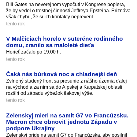
Bill Gates na neverejnom vypočutí v Kongrese popiera,
že by vedel o trestnej činnosti Jeffreya Epsteina. Priznáva
však chybu, že si ich kontakty nepreveril.
tento rok
V Malčiciach horelo v suteréne rodinného
domu, zranilo sa maloleté dieťa
Horieť začalo po 19.00 h.
tento rok
Čaká nás búrková noc a chladnejší deň
Zvlnený studený front sa presunie z nášho územia ďalej
na východ a za ním sa do Alpskej a Karpatskej oblasti
rozšíri od západu výbežok tlakovej výše.
tento rok
Zelenskyj mieri na samit G7 vo Francúzsku.
Macron chce obnoviť jednotu Západu v
podpore Ukrajiny
Zelenskyj príde na samit G7 do Francúzska, aby posilnil