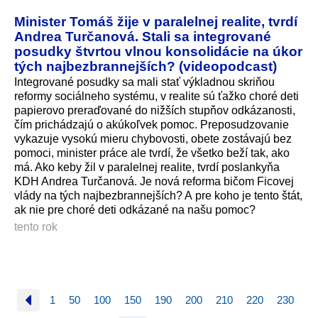
Minister Tomáš žije v paralelnej realite, tvrdí
Andrea Turčanová. Stali sa integrované
posudky štvrtou vlnou konsolidácie na úkor
tých najbezbrannejších? (videopodcast)
Integrované posudky sa mali stať výkladnou skriňou
reformy sociálneho systému, v realite sú ťažko choré deti
papierovo preraďované do nižších stupňov odkázanosti,
čím prichádzajú o akúkoľvek pomoc. Preposudzovanie
vykazuje vysokú mieru chybovosti, obete zostávajú bez
pomoci, minister práce ale tvrdí, že všetko beží tak, ako
má. Ako keby žil v paralelnej realite, tvrdí poslankyňa
KDH Andrea Turčanová. Je nová reforma bičom Ficovej
vlády na tých najbezbrannejších? A pre koho je tento štát,
ak nie pre choré deti odkázané na našu pomoc?
tento rok
1
50
100
150
190
200
210
220
230