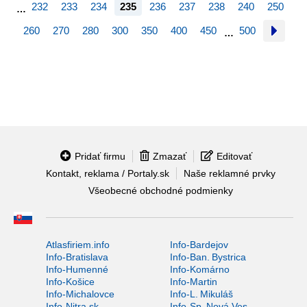
232
233
234
235
236
237
238
240
250
…
260
270
280
300
350
400
450
500
…
Pridať firmu
Zmazať
Editovať
Kontakt, reklama / Portaly.sk
Naše reklamné prvky
Všeobecné obchodné podmienky
Atlasfiriem.info
Info-Bardejov
Info-Bratislava
Info-Ban. Bystrica
Info-Humenné
Info-Komárno
Info-Košice
Info-Martin
Info-Michalovce
Info-L. Mikuláš
Info-Nitra.sk
Info-Sp. Nová Ves