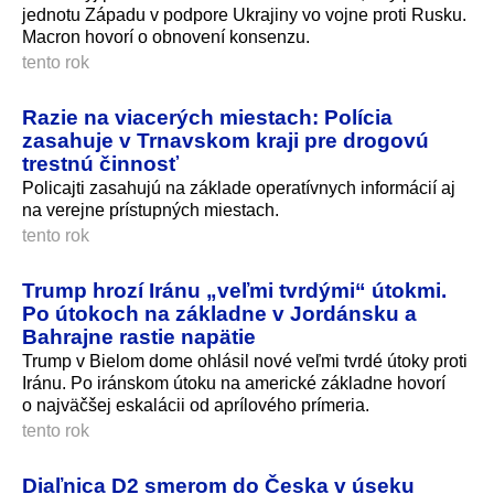
jednotu Západu v podpore Ukrajiny vo vojne proti Rusku.
Macron hovorí o obnovení konsenzu.
tento rok
Razie na viacerých miestach: Polícia
zasahuje v Trnavskom kraji pre drogovú
trestnú činnosť
Policajti zasahujú na základe operatívnych informácií aj
na verejne prístupných miestach.
tento rok
Trump hrozí Iránu „veľmi tvrdými“ útokmi.
Po útokoch na základne v Jordánsku a
Bahrajne rastie napätie
Trump v Bielom dome ohlásil nové veľmi tvrdé útoky proti
Iránu. Po iránskom útoku na americké základne hovorí
o najväčšej eskalácii od aprílového prímeria.
tento rok
Diaľnica D2 smerom do Česka v úseku