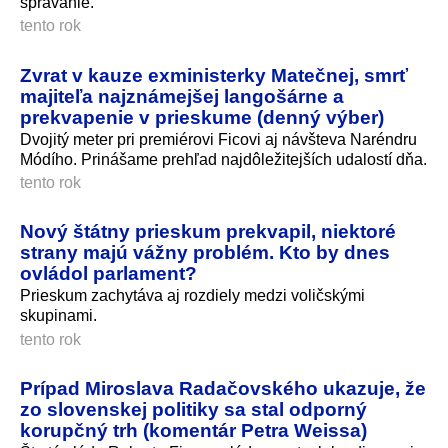
správanie.
tento rok
Zvrat v kauze exministerky Matečnej, smrť
majiteľa najznámejšej langošárne a
prekvapenie v prieskume (denný výber)
Dvojitý meter pri premiérovi Ficovi aj návšteva Naréndru
Módího. Prinášame prehľad najdôležitejších udalostí dňa.
tento rok
Nový štátny prieskum prekvapil, niektoré
strany majú vážny problém. Kto by dnes
ovládol parlament?
Prieskum zachytáva aj rozdiely medzi voličskými
skupinami.
tento rok
Prípad Miroslava Radačovského ukazuje, že
zo slovenskej politiky sa stal odporný
korupčný trh (komentár Petra Weissa)