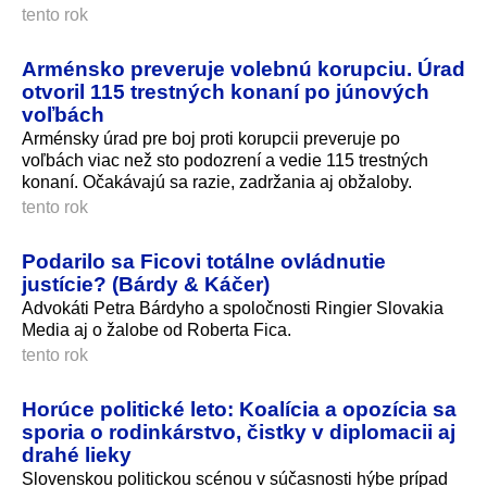
tento rok
Arménsko preveruje volebnú korupciu. Úrad
otvoril 115 trestných konaní po júnových
voľbách
Arménsky úrad pre boj proti korupcii preveruje po
voľbách viac než sto podozrení a vedie 115 trestných
konaní. Očakávajú sa razie, zadržania aj obžaloby.
tento rok
Podarilo sa Ficovi totálne ovládnutie
justície? (Bárdy & Káčer)
Advokáti Petra Bárdyho a spoločnosti Ringier Slovakia
Media aj o žalobe od Roberta Fica.
tento rok
Horúce politické leto: Koalícia a opozícia sa
sporia o rodinkárstvo, čistky v diplomacii aj
drahé lieky
Slovenskou politickou scénou v súčasnosti hýbe prípad