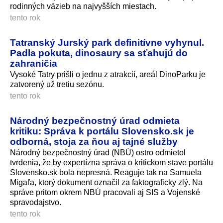
rodinných väzieb na najvyšších miestach.
tento rok
Tatranský Jurský park definitívne vyhynul.
Padla pokuta, dinosaury sa sťahujú do
zahraničia
Vysoké Tatry prišli o jednu z atrakcií, areál DinoParku je
zatvorený už tretiu sezónu.
tento rok
Národný bezpečnostný úrad odmieta
kritiku: Správa k portálu Slovensko.sk je
odborná, stoja za ňou aj tajné služby
Národný bezpečnostný úrad (NBÚ) ostro odmietol
tvrdenia, že by expertízna správa o kritickom stave portálu
Slovensko.sk bola nepresná. Reaguje tak na Samuela
Migaľa, ktorý dokument označil za faktograficky zlý. Na
správe pritom okrem NBÚ pracovali aj SIS a Vojenské
spravodajstvo.
tento rok