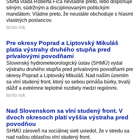
Štvrtá vláda Roberta Fica nevládne preto, lebo disponuje
silným, súdržným a disciplinovaným politickým
mandátom. Vládne preto, že neustále obchoduje s hlasmi
vlastných poslancov.
tento rok
Pre okresy Poprad a Liptovský Mikuláš
platia výstrahy druhého stupňa pred
prívalovými povodňami
Slovenský hydrometeorologický ústav (SHMÚ) vydal
výstrahu druhého stupňa pred prívalovými povodňami pre
okresy Poprad a Liptovský Mikuláš. Nad naším územím
sa vlní studený front, ktorý so sebou prináša búrky, trvalý
dážď a extrémne teplotné rozdiely medzi regiónmi.
tento rok
Nad Slovenskom sa vlní studený front. V
dvoch okresoch platí vyššia výstraha pred
povodňou
SHMÚ zároveň na sociálnej sieti uviedol, že v stredu sa
nad našou oblasťou vlní studený front.