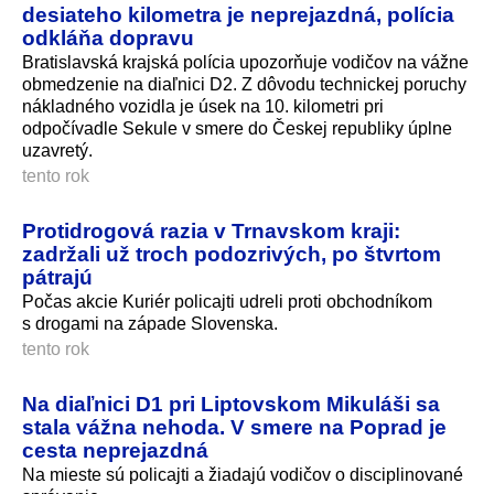
desiateho kilometra je neprejazdná, polícia
odkláňa dopravu
Bratislavská krajská polícia upozorňuje vodičov na vážne
obmedzenie na diaľnici D2. Z dôvodu technickej poruchy
nákladného vozidla je úsek na 10. kilometri pri
odpočívadle Sekule v smere do Českej republiky úplne
uzavretý.
tento rok
Protidrogová razia v Trnavskom kraji:
zadržali už troch podozrivých, po štvrtom
pátrajú
Počas akcie Kuriér policajti udreli proti obchodníkom
s drogami na západe Slovenska.
tento rok
Na diaľnici D1 pri Liptovskom Mikuláši sa
stala vážna nehoda. V smere na Poprad je
cesta neprejazdná
Na mieste sú policajti a žiadajú vodičov o disciplinované