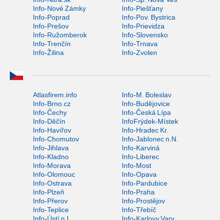
Info-Nové Zámky
Info-Piešťany
Info-Poprad
Info-Pov. Bystrica
Info-Prešov
Info-Prievidza
Info-Ružomberok
Info-Slovensko
Info-Trenčín
Info-Trnava
Info-Žilina
Info-Zvolen
Atlasfirem.info
Info-M. Boleslav
Info-Brno.cz
Info-Budějovice
Info-Čechy
Info-Česká Lípa
Info-Děčín
InfoFrýdek-Místek
Info-Havířov
Info-Hradec Kr.
Info-Chomutov
Info-Jablonec n.N.
Info-Jihlava
Info-Karviná
Info-Kladno
Info-Liberec
Info-Morava
Info-Most
Info-Olomouc
Info-Opava
Info-Ostrava
Info-Pardubice
Info-Plzeň
Info-Praha
Info-Přerov
Info-Prostějov
Info-Teplice
Info-Třebíč
Info-Ústí n.L.
Info-Karlovy Vary