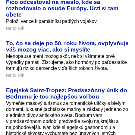
Fico odcestoval na miesto, kde sa
rozhodovalo o osude Európy. Uctí si tam
obete
Položí vence k pamätníku padlých vojakov.
tento rok
To, čo sa deje po 50. roku života, ovplyvňuje
váš mozog viac, ako si myslíte
Menopauza mení mozog skôr, než si všimnete prvé
výpadky pamäti. Zisťujeme, ako hormóny po päťdesiatke
formujú riziko demencie v ďalších rokoch života.
tento rok
Egejské Saint-Tropez: Predsezónny únik do
Bodrumu je tou najlepšou voľbou
Vymeňte masový turizmus za romantické uličky s bielymi
domami, luxusné jachtárske maríny a základy jedného zo
siedmich divov antického sveta. Bodrum vám
v predsezónnom období predvedie svoju najkrajšiu a
najpohodovejšiu tvár, kde si egejskú gastronómiu a
historické skvosty vychutnáte bez únavných letných