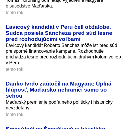
Tomáš i Gröhling odmietajú vyjadrenia Magyara
o susedstve Maďarska.
tento rok
Ľavicový kandidát v Peru čelí obžalobe.
Sudca posiela Sáncheza pred súd tesne
pred rozhodujúcimi voľbami
Ľavicový kandidát Roberto Sánchez môže ísť pred súd
pre sporné financovanie kampane. Rozhodnutie
prichádza tesne pred rozhodujúcim druhým kolom volieb
v Peru.
tento rok
Danko tvrdo zaútočil na Magyara: Úplná
hlúposť, Maďarsko nehraničí samo so
sebou
Maďarský premiér je podľa neho politicky i historicky
nevzdelaný.
tento rok
Smer útočí na Šimečkovú aj bývalého