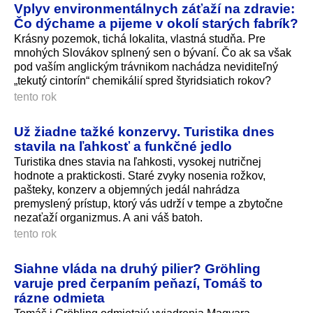
Vplyv environmentálnych záťaží na zdravie:
Čo dýchame a pijeme v okolí starých fabrík?
Krásny pozemok, tichá lokalita, vlastná studňa. Pre
mnohých Slovákov splnený sen o bývaní. Čo ak sa však
pod vaším anglickým trávnikom nachádza neviditeľný
„tekutý cintorín“ chemikálií spred štyridsiatich ro­kov?
tento rok
Už žiadne tažké konzervy. Turistika dnes
stavila na ľahkosť a funkčné jedlo
Turistika dnes stavia na ľahkosti, vysokej nutričnej
hodnote a praktickosti. Staré zvyky nosenia rožkov,
pašteky, konzerv a objemných jedál nahrádza
premyslený prístup, ktorý vás udrží v tempe a zbytočne
nezaťaží organizmus. A ani váš batoh.
tento rok
Siahne vláda na druhý pilier? Gröhling
varuje pred čerpaním peňazí, Tomáš to
rázne odmieta