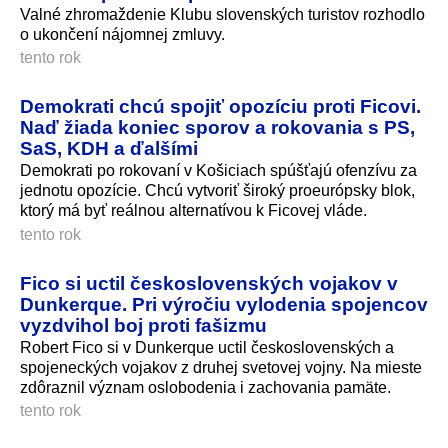
Valné zhromaždenie Klubu slovenských turistov rozhodlo
o ukončení nájomnej zmluvy.
tento rok
Demokrati chcú spojiť opozíciu proti Ficovi.
Naď žiada koniec sporov a rokovania s PS,
SaS, KDH a ďalšími
Demokrati po rokovaní v Košiciach spúšťajú ofenzívu za
jednotu opozície. Chcú vytvoriť široký proeurópsky blok,
ktorý má byť reálnou alternatívou k Ficovej vláde.
tento rok
Fico si uctil československých vojakov v
Dunkerque. Pri výročiu vylodenia spojencov
vyzdvihol boj proti fašizmu
Robert Fico si v Dunkerque uctil československých a
spojeneckých vojakov z druhej svetovej vojny. Na mieste
zdôraznil význam oslobodenia i zachovania pamäte.
tento rok