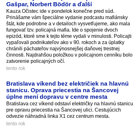
Gašpar, Norbert Bödör a ďalší
Kauza Očistec ide v pondelok konečne pred súd.
Prinášame vám špeciálne vydanie podcastu mafiánsky
štát, kde podrobne a v detailoch vysvetľujeme, ako mala
fungovať tzv. policajná mafia. Ide o spojenie dvoch
epizód, ktoré sme k tejto téme vydali v minulosti. Policajti
vypaľovali podnikateľov ako v 90. rokoch a za úplatky
chránili páchateľov najvýnosnejšej daňovej trestnej
činnosti. Najdrahšou položkou v policajnom cenníku bolo
zatvorenie policajných očí.
tento rok
Bratislava víkend bez električiek na hlavnú
stanicu. Oprava priecestia na Šancovej
úplne mení dopravu v centre mesta
Bratislava cez víkend odstaví električky na hlavnú stanicu
pre opravu priecestia na Šancovej ulici. Cestujúcich
odvezie náhradná linka X1 cez centrum mesta.
tento rok