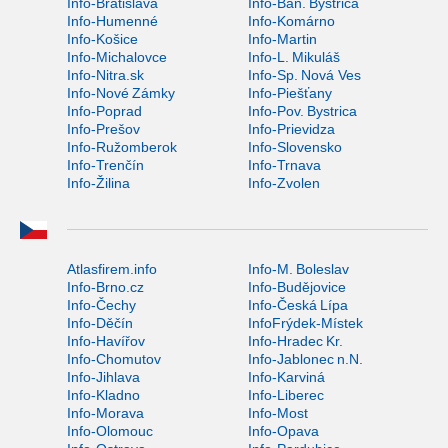
Info-Bratislava
Info-Ban. Bystrica
Info-Humenné
Info-Komárno
Info-Košice
Info-Martin
Info-Michalovce
Info-L. Mikuláš
Info-Nitra.sk
Info-Sp. Nová Ves
Info-Nové Zámky
Info-Piešťany
Info-Poprad
Info-Pov. Bystrica
Info-Prešov
Info-Prievidza
Info-Ružomberok
Info-Slovensko
Info-Trenčín
Info-Trnava
Info-Žilina
Info-Zvolen
Atlasfirem.info
Info-M. Boleslav
Info-Brno.cz
Info-Budějovice
Info-Čechy
Info-Česká Lípa
Info-Děčín
InfoFrýdek-Místek
Info-Havířov
Info-Hradec Kr.
Info-Chomutov
Info-Jablonec n.N.
Info-Jihlava
Info-Karviná
Info-Kladno
Info-Liberec
Info-Morava
Info-Most
Info-Olomouc
Info-Opava