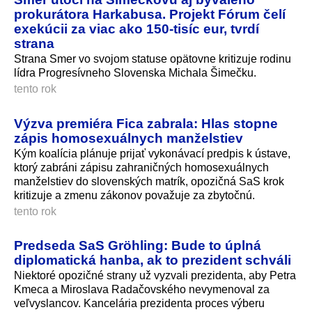
prokurátora Harkabusa. Projekt Fórum čelí
exekúcii za viac ako 150-tisíc eur, tvrdí
strana
Strana Smer vo svojom statuse opätovne kritizuje rodinu
lídra Progresívneho Slovenska Michala Šimečku.
tento rok
Výzva premiéra Fica zabrala: Hlas stopne
zápis homosexuálnych manželstiev
Kým koalícia plánuje prijať vykonávací predpis k ústave,
ktorý zabráni zápisu zahraničných homosexuálnych
manželstiev do slovenských matrík, opozičná SaS krok
kritizuje a zmenu zákonov považuje za zbytočnú.
tento rok
Predseda SaS Gröhling: Bude to úplná
diplomatická hanba, ak to prezident schváli
Niektoré opozičné strany už vyzvali prezidenta, aby Petra
Kmeca a Miroslava Radačovského nevymenoval za
veľvyslancov. Kancelária prezidenta proces výberu