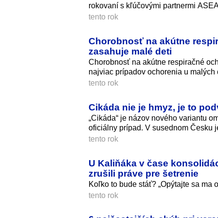
rokovaní s kľúčovými partnermi ASE
tento rok
Chorobnosť na akútne respir
zasahuje malé deti
Chorobnosť na akútne respiračné ocho
najviac prípadov ochorenia u malých d
tento rok
Cikáda nie je hmyz, je to po
„Cikáda“ je názov nového variantu om
oficiálny prípad. V susednom Česku je
tento rok
U Kaliňáka v čase konsolidá
zrušili práve pre šetrenie
Koľko to bude stáť? „Opýtajte sa ma o
tento rok