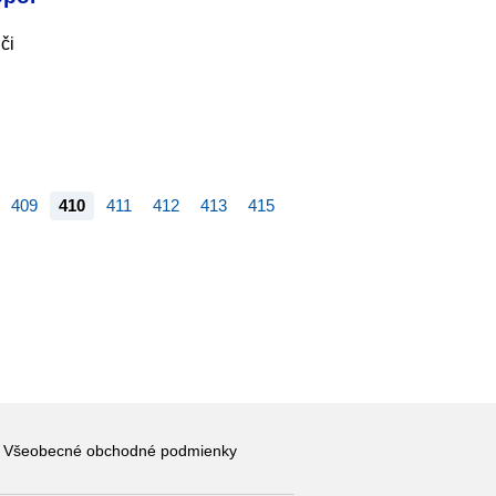
či
409
410
411
412
413
415
Všeobecné obchodné podmienky