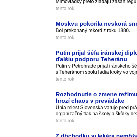
Mimovládky preto žiadajú zásah regu
tento rok
Moskvu pokorila neskorá sne
Bol prekonaný rekord z roku 1880.
tento rok
Putin prijal šéfa iránskej di
ďalšiu podporu Teheránu
Putin v Petrohrade prijal iránskeho š
s Teheránom spolu ladia kroky vo vo
tento rok
Rozhodnutie o zmene režimu
hrozí chaos v prevádzke
Únia miest Slovenska varuje pred pr
organizačný tlak na školy a škôlky be
tento rok
Z dôchodku si lekára nemôž