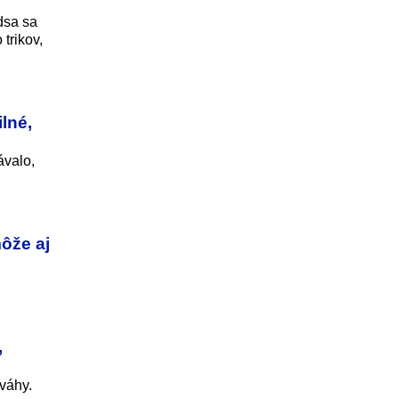
dsa sa
trikov,
lné,
ávalo,
ôže aj
,
váhy.