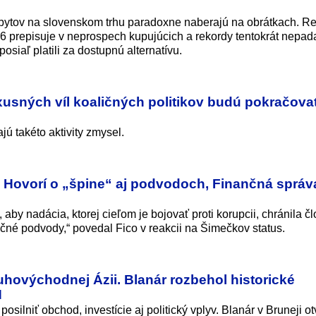
bytov na slovenskom trhu paradoxne naberajú na obrátkach. Re
 prepisuje v neprospech kupujúcich a rekordy tentokrát nepad
posiaľ platili za dostupnú alternatívu.
xusných víl koaličných politikov budú pokračova
ú takéto aktivity zmysel.
i: Hovorí o „špine“ aj podvodoch, Finančná správ
 aby nadácia, ktorej cieľom je bojovať proti korupcii, chránila č
né podvody,“ povedal Fico v reakcii na Šimečkov status.
hovýchodnej Ázii. Blanár rozbehol historické
N
silniť obchod, investície aj politický vplyv. Blanár v Bruneji otv