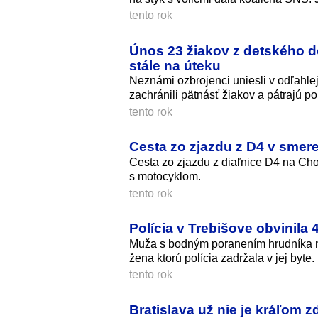
tento rok
Únos 23 žiakov z detského do
stále na úteku
Neznámi ozbrojenci uniesli v odľahle
zachránili pätnásť žiakov a pátrajú p
tento rok
Cesta zo zjazdu z D4 v smer
Cesta zo zjazdu z diaľnice D4 na Chor
s motocyklom.
tento rok
Polícia v Trebišove obvinil
Muža s bodným poranením hrudníka n
žena ktorú polícia zadržala v jej byte.
tento rok
Bratislava už nie je kráľom 