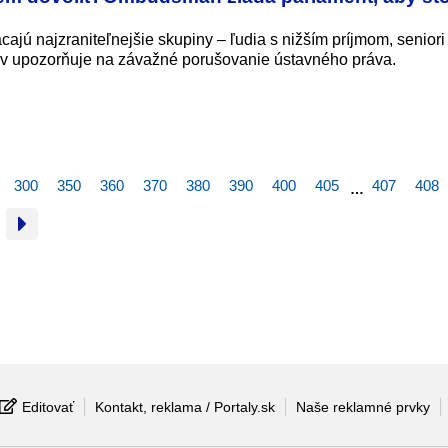
jú najzraniteľnejšie skupiny – ľudia s nižším príjmom, seniori 
ráv upozorňuje na závažné porušovanie ústavného práva.
300
350
360
370
380
390
400
405
407
408
…
Editovať
Kontakt, reklama / Portaly.sk
Naše reklamné prvky