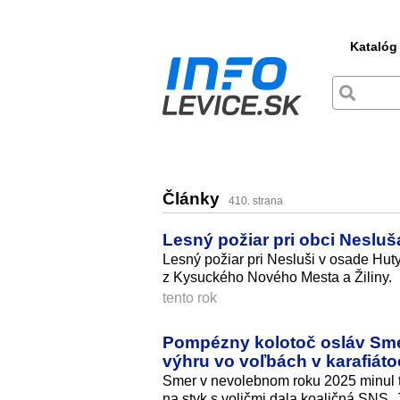
Katalóg
Články
410. strana
Lesný požiar pri obci Nesluš
Lesný požiar pri Nesluši v osade Hut
z Kysuckého Nového Mesta a Žiliny.
tento rok
Pompézny kolotoč osláv Smer
výhru vo voľbách v karafiát
Smer v nevolebnom roku 2025 minul ta
na styk s voličmi dala koaličná SNS. 