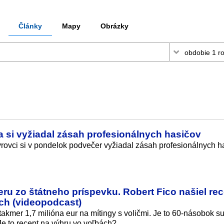
Články
Mapy
Obrázky
a si vyžiadal zásah profesionálnych hasičov
yrovci si v pondelok podvečer vyžiadal zásah profesionálnych h
u zo štátneho príspevku. Robert Fico našiel rec
och (videopodcast)
kmer 1,7 milióna eur na mítingy s voličmi. Je to 60-násobok su
Je to recept na výhru vo voľbách?