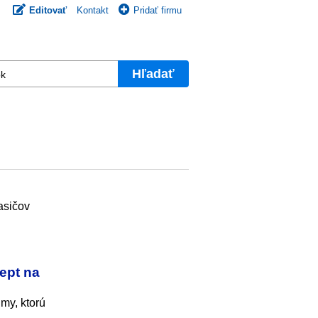
Editovať
Kontakt
Pridať firmu
Hľadať
asičov
ept na
my, ktorú