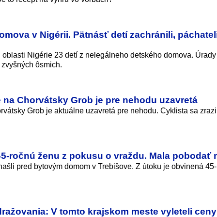
mova v Nigérii. Pätnásť detí zachránili, páchatel
j oblasti Nigérie 23 detí z nelegálneho detského domova. Úrady
o zvyšných ôsmich.
e na Chorvátsky Grob je pre nehodu uzavretá
vátsky Grob je aktuálne uzavretá pre nehodu. Cyklista sa zrazi
a 45-ročnú ženu z pokusu o vraždu. Mala pobodať
ašli pred bytovým domom v Trebišove. Z útoku je obvinená 45
zdražovania: V tomto krajskom meste vyleteli cen