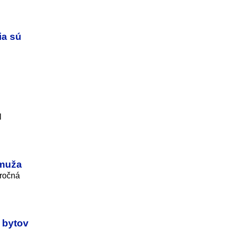
ia sú
l
 muža
-ročná
y bytov