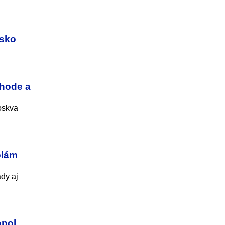
nsko
chode a
Moskva
olám
dy aj
opol