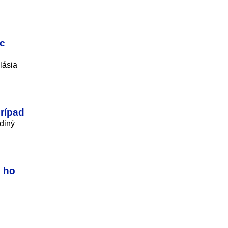
ac
lásia
prípad
diný
i ho