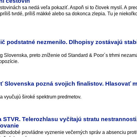
ní cestovín
stovinách sa nedá veľa pokaziť. Aspoň si to človek myslí. A pre
ríliš tvrdé, príliš mäkké alebo sa dokonca zlepia. Tu je niekoľko 
ič podstatné nezmenilo. Dlhopisy zostávajú stabi
ing Slovenska, preto zníženie od Standard & Poor´s trhmi nezam
 opozície.
 Slovenska pozná svojich finalistov. Hlasovať m
 a vyučujú široké spektrum predmetov.
STVR. Telerozhlasu vyčítajú stratu nestrannosti
ľovanie
dlhodobé provládne vyznenie večerných správ a absenciu proti