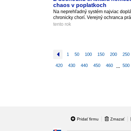
chaos v poplatkoch
Na neprehľadný systém najviac dopláca
chronicky chorí. Verejný ochranca p
tento rok
1
50
100
150
200
250
420
430
440
450
460
500
…
Pridať firmu
Zmazať