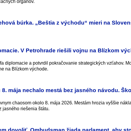
lačných orgánov.
hová búrka. „Beštia z východu“ mieri na Slove
plomacie. V Petrohrade riešili vojnu na Blízkom vý
éfa diplomacie a potvrdil pokračovanie strategických vzťahov. 
jne na Blízkom východe.
 8. mája nechalo mestá bez jasného návodu. Šk
ávnym chaosom okolo 8. mája 2026. Mestám hrozia vyššie nákla
z jasného riešenia štátu.
em dovoliť. Ombudsman žiada parlament, aby st