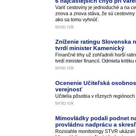
6 najčastejších chýb pri vare
Variť cestoviny je jednoduché a na ce
znova a znova stáva, že sú cestoviny p
ako sa tomu vyhnúť.
tento rok
Zníženie ratingu Slovenska n
tvrdí minister Kamenický
Finančné trhy už zohľadnili horší rat
tvrdí minister financií. Odmieta kritiku
tento rok
Ocenenie Učiteľská osobnosť
verejnosť
Učitelia pôsobia v rôznych regiónoch
tento rok
Mimovládky podali podnet na 
provládnu nadprácu a skres
Rozsiahle monitoringy STVR ukázali 