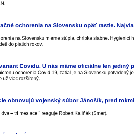
AN.
ačné ochorenia na Slovensku opäť rastie. Najvi
renia na Slovensku mierne stúpla, chrípka slabne. Hygienici h
etí do piatich rokov.
dvariant Covidu. U nás máme oficiálne len jediný 
icronu ochorenia Covid-19, zatiaľ je na Slovensku potvrdený je
 už viac rozšírený.
cie obnovujú vojenský súbor Jánošík, pred rokm
 dva – tri mesiace," reaguje Robert Kaliňák (Smer).