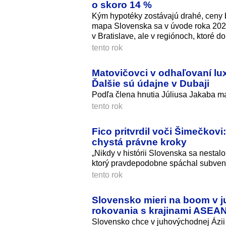
o skoro 14 %
Kým hypotéky zostávajú drahé, ceny 
mapa Slovenska sa v úvode roka 2026
v Bratislave, ale v regiónoch, ktoré do
tento rok
Matovičovci v odhaľovaní lu
Ďalšie sú údajne v Dubaji
Podľa člena hnutia Júliusa Jakaba maj
tento rok
Fico pritvrdil voči Šimečkov
chystá právne kroky
„Nikdy v histórii Slovenska sa nestalo,
ktorý pravdepodobne spáchal subvenč
tento rok
Slovensko mieri na boom v ju
rokovania s krajinami ASEA
Slovensko chce v juhovýchodnej Ázii po