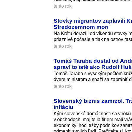
tento rok
Stovky migrantov zaplavili K
Stredozemnom mori
Na Krétu dorazili od víkendu stovky m
priaznivé počasie a tlak na ostrov rast
tento rok
Tomáš Taraba dostal od Andre
spraví to isté ako Rudolf Hul
Tomáš Taraba s vysokým počtom krúž
dvere ministrom a snaží sa zabrániť 
tento rok
Slovenský biznis zamrzol. Tr
infláciu
Kým slovenské domácnosti sa v roku 20
v obchodoch, majitelia firiem mali v
ekonomiky: hoci tržby podnikov zamrzl
odmeniť svojich ľudí. Prečítajte si, k