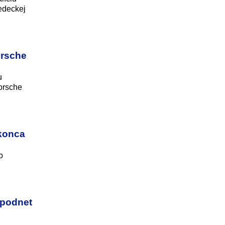
edeckej
orsche
u
Porsche
 konca
o
 podnet