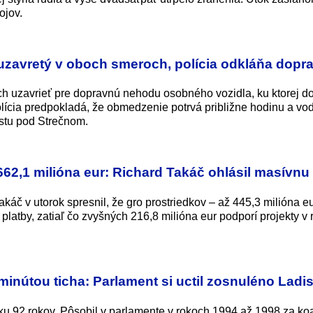
ojov.
uzavretý v oboch smeroch, polícia odkláňa dopr
h uzavrieť pre dopravnú nehodu osobného vozidla, ku ktorej d
olícia predpokladá, že obmedzenie potrvá približne hodinu a vo
stu pod Strečnom.
62,1 milióna eur: Richard Takáč ohlásil masívnu
áč v utorok spresnil, že gro prostriedkov – až 445,3 milióna e
platby, zatiaľ čo zvyšných 216,8 milióna eur podporí projekty v 
 minútou ticha: Parlament si uctil zosnuléno Ladi
ku 92 rokov. Pôsobil v parlamente v rokoch 1994 až 1998 za koa