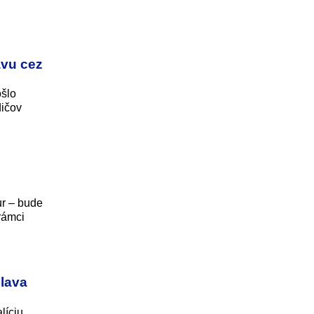
avu cez
ošlo
dičov
ur – bude
rámci
slava
líciu