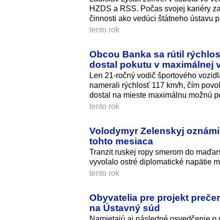
HZDS a RSS. Počas svojej kariéry zas
činnosti ako vedúci štátneho ústavu 
tento rok
Obcou Banka sa rútil rýchlo
dostal pokutu v maximálnej 
Len 21-ročný vodič športového vozidla
namerali rýchlosť 117 km/h, čím povo
dostal na mieste maximálnu možnú p
tento rok
Volodymyr Zelenskyj oznámi
tohto mesiaca
Tranzit ruskej ropy smerom do maďars
vyvolalo ostré diplomatické napätie
tento rok
Obyvatelia pre projekt preče
na Ústavný súd
Namietajú aj následné osvedčenie o v