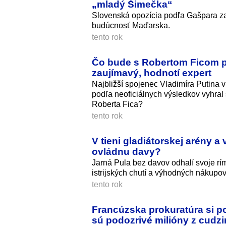
„mladý Šimečka“
Slovenská opozícia podľa Gašpara zas
budúcnosť Maďarska.
tento rok
Čo bude s Robertom Ficom p
zaujímavý, hodnotí expert
Najbližší spojenec Vladimíra Putina 
podľa neoficiálnych výsledkov vyhral
Roberta Fica?
tento rok
V tieni gladiátorskej arény a
ovládnu davy?
Jarná Pula bez davov odhalí svoje rím
istrijských chutí a výhodných nákupov
tento rok
Francúzska prokuratúra si po
sú podozrivé milióny z cudzi