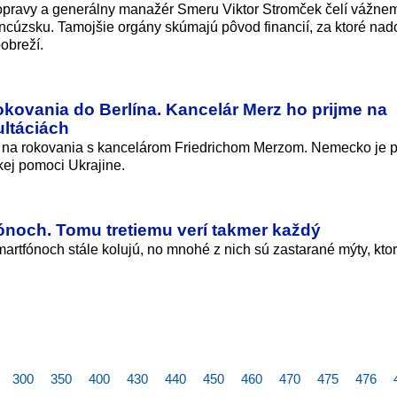
 dopravy a generálny manažér Smeru Viktor Stromček čelí vážne
ncúzsku. Tamojšie orgány skúmajú pôvod financií, za ktoré na
obreží.
okovania do Berlína. Kancelár Merz ho prijme na
ltáciách
a na rokovania s kancelárom Friedrichom Merzom. Nemecko je p
ej pomoci Ukrajine.
efónoch. Tomu tretiemu verí takmer každý
martfónoch stále kolujú, no mnohé z nich sú zastarané mýty, kt
300
350
400
430
440
450
460
470
475
476