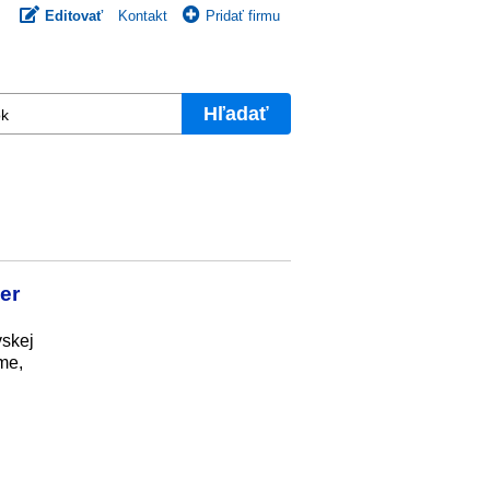
Editovať
Kontakt
Pridať firmu
Hľadať
er
vskej
me,
l