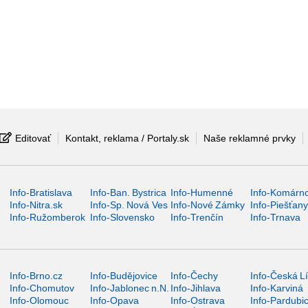
Editovať
Kontakt, reklama / Portaly.sk
Naše reklamné prvky
Info-Bratislava
Info-Ban. Bystrica
Info-Humenné
Info-Komárn
Info-Nitra.sk
Info-Sp. Nová Ves
Info-Nové Zámky
Info-Piešťan
Info-Ružomberok
Info-Slovensko
Info-Trenčín
Info-Trnava
Info-Brno.cz
Info-Budějovice
Info-Čechy
Info-Česká L
Info-Chomutov
Info-Jablonec n.N.
Info-Jihlava
Info-Karviná
Info-Olomouc
Info-Opava
Info-Ostrava
Info-Pardubi