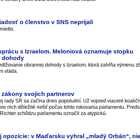
adosť o členstvo v SNS neprijali
mietlo.
luprácu s Izraelom. Meloniová oznamuje stopku
u dohody
edlžovanie obrannej dohody s Izraelom, ktorá zahŕňa výmenu zb
m vláda.
 zákony svojich partnerov
 rady SR sa začína dnes popoludní. Už vopred viaceré koalič
 pre nich dôležité riešiť počas tohto rokovania parlamentu. Pred
Richter schôdzu parlamentu označil za atypickú.
j opozície: v Maďarsku vyhral „mladý Orbán“, ni