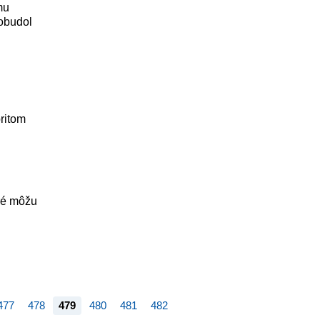
mu
dobudol
ritom
oré môžu
477
478
479
480
481
482