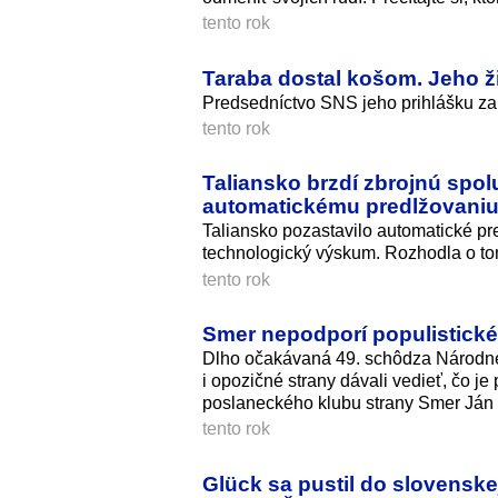
tento rok
Taraba dostal košom. Jeho ži
Predsedníctvo SNS jeho prihlášku za
tento rok
Taliansko brzdí zbrojnú spo
automatickému predlžovani
Taliansko pozastavilo automatické pr
technologický výskum. Rozhodla o to
tento rok
Smer nepodporí populistické
Dlho očakávaná 49. schôdza Národnej
i opozičné strany dávali vedieť, čo je
poslaneckého klubu strany Smer Ján 
tento rok
Glück sa pustil do slovenske