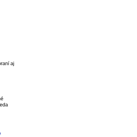
raní aj
né
seda
e