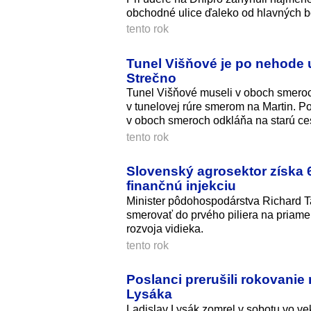
obchodné ulice ďaleko od hlavných b
tento rok
Tunel Višňové je po nehode 
Strečno
Tunel Višňové museli v oboch smeroc
v tunelovej rúre smerom na Martin. P
v oboch smeroch odkláňa na starú ce
tento rok
Slovenský agrosektor získa 6
finančnú injekciu
Minister pôdohospodárstva Richard Tak
smerovať do prvého piliera na priame 
rozvoja vidieka.
tento rok
Poslanci prerušili rokovanie
Lysáka
Ladislav Lysák zomrel v sobotu vo ve