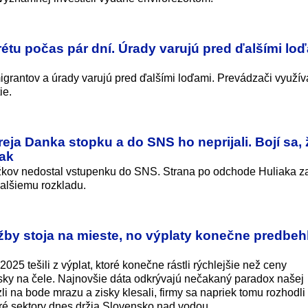
rétu počas pár dní. Úrady varujú pred ďalšími lo
igrantov a úrady varujú pred ďalšími loďami. Prevádzači využív
ie.
ja Danka stopku a do SNS ho neprijali. Bojí sa, 
iak
kov nedostal vstupenku do SNS. Strana po odchode Huliaka z
ďalšiemu rozkladu.
žby stoja na mieste, no výplaty konečne predbehl
25 tešili z výplat, ktoré konečne rástli rýchlejšie než ceny
rásky na čele. Najnovšie dáta odkrývajú nečakaný paradox našej
i na bode mrazu a zisky klesali, firmy sa napriek tomu rozhodli
toré sektory dnes držia Slovensko nad vodou.