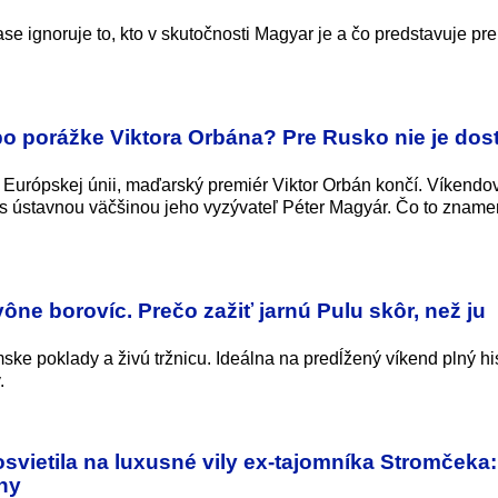
e ignoruje to, kto v skutočnosti Magyar je a čo predstavuje pre
o porážke Viktora Orbána? Pre Rusko nie je dos
v Európskej únii, maďarský premiér Viktor Orbán končí. Víkendo
 s ústavnou väčšinou jeho vyzývateľ Péter Magyár. Čo to zname
 vône borovíc. Prečo zažiť jarnú Pulu skôr, než ju
ske poklady a živú tržnicu. Ideálna na predĺžený víkend plný his
.
svietila na luxusné vily ex-tajomníka Stromčeka:
ny