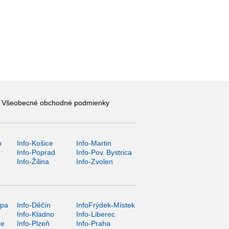
Všeobecné obchodné podmienky
o
Info-Košice
Info-Martin
y
Info-Poprad
Info-Pov. Bystrica
Info-Žilina
Info-Zvolen
ípa
Info-Děčín
InfoFrýdek-Místek
Info-Kladno
Info-Liberec
ce
Info-Plzeň
Info-Praha