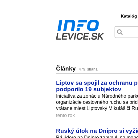
Katalóg
Články
479. strana
Liptov sa spojil za ochranu p
podporilo 19 subjektov
Iniciatíva za zonáciu Národného park
organizácie cestovného ruchu sa prid
vrátane miest Liptovský Mikuláš či 
tento rok
Ruský útok na Dnipro si vyžia
Pri údere na Dnipro zahynuli najmenej