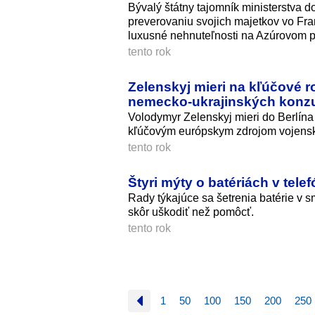
Bývalý štátny tajomník ministerstva
preverovaniu svojich majetkov vo Fra
luxusné nehnuteľnosti na Azúrovom p
tento rok
Zelenskyj mieri na kľúčové r
nemecko‑ukrajinských konzu
Volodymyr Zelenskyj mieri do Berlín
kľúčovým európskym zdrojom vojensk
tento rok
Štyri mýty o batériách v tel
Rady týkajúce sa šetrenia batérie v s
skôr uškodiť než pomôcť.
tento rok
1
50
100
150
200
250