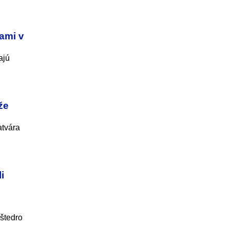
ďami v
ajú
že
atvára
i
 štedro