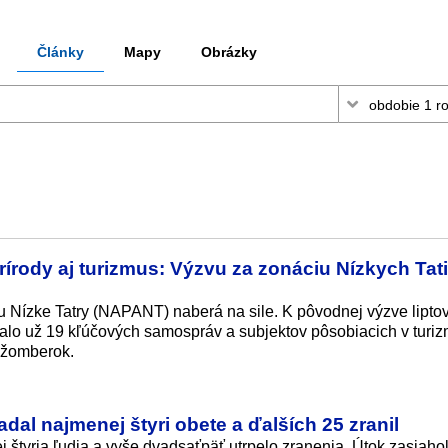
Články
Mapy
Obrázky
rírody aj turizmus: Výzvu za zonáciu Nízkych Tati
u Nízke Tatry (NAPANT) naberá na sile. K pôvodnej výzve lipto
alo už 19 kľúčových samospráv a subjektov pôsobiacich v turiz
Ružomberok.
dal najmenej štyri obete a ďalších 25 zranil
 štyria ľudia a vyše dvadsaťpäť utrpelo zranenia. Útok zasiaho