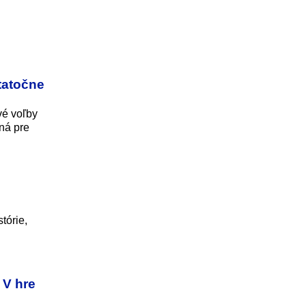
tatočne
vé voľby
ná pre
tórie,
 V hre