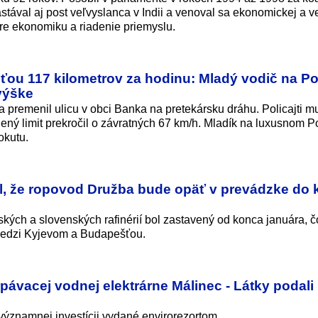
tával aj post veľvyslanca v Indii a venoval sa ekonomickej a v
pre ekonomiku a riadenie priemyslu.
sťou 117 kilometrov za hodinu: Mladý vodič na P
výške
 premenil ulicu v obci Banka na pretekársku dráhu. Policajti m
lený limit prekročil o závratných 67 km/h. Mladík na luxusnom 
okutu.
l, že ropovod Družba bude opäť v prevádzke do
kých a slovenských rafinérií bol zastavený od konca januára, č
 medzi Kyjevom a Budapešťou.
rpávacej vodnej elektrárne Málinec - Látky podali
ýznamnej investícii vydané envirorezortom.