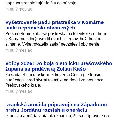
popri tom rozbiehajú ďalšiu colnú vojnu.
minulý mesiac
Vyšetrovanie pádu prístreška v Komárne
stále neprinieslo obvinených
Po smrteľnom kolapse prístreška na klientske centrum
v Komárne, ktorý usmrtil dvoch klientov, beží trestné
stíhanie. Vyšetrovatelia zatiaľ nevzniesli obvinenie.
minulý mesiac
Voľby 2026: Do boja o stoličku prešovského
župana sa pridáva aj Zoltán Kašo
Zakladateľ občianskeho združenia Cesta pre lepšiu
budúcnosť pred štyrmi rokmi kandidoval za poslanca
Prešovského kraja.
minulý mesiac
Izraelská armáda pripravuje na Západnom
brehu Jordánu rozsiahlu operáciu
Izraelská armáda v piatok oznámila, že sa pripravuje na