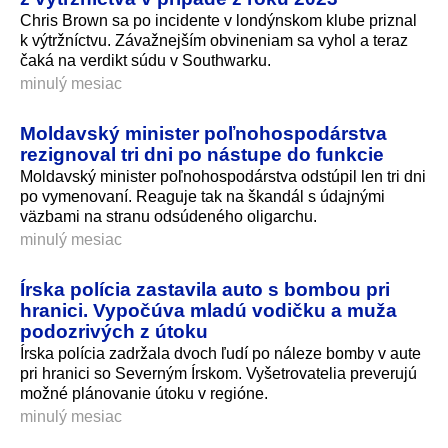
Chris Brown sa po incidente v londýnskom klube priznal
k výtržníctvu. Závažnejším obvineniam sa vyhol a teraz
čaká na verdikt súdu v Southwarku.
minulý mesiac
Moldavský minister poľnohospodárstva
rezignoval tri dni po nástupe do funkcie
Moldavský minister poľnohospodárstva odstúpil len tri dni
po vymenovaní. Reaguje tak na škandál s údajnými
väzbami na stranu odsúdeného oligarchu.
minulý mesiac
Írska polícia zastavila auto s bombou pri
hranici. Vypočúva mladú vodičku a muža
podozrivých z útoku
Írska polícia zadržala dvoch ľudí po náleze bomby v aute
pri hranici so Severným Írskom. Vyšetrovatelia preverujú
možné plánovanie útoku v regióne.
minulý mesiac