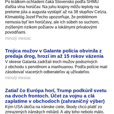
Po krátkom ochladení čaká Slovensko podľa SHMÚ
ďalšia vlna horúčav. Na juhu krajiny môžu teploty na
prelome júla a augusta vystúpiť až na 38 stupňov Celzia.
Klimatológ Jozef Pecho upozorňuje, že problémom
nemusia byť len horúčavy, ale ich súbeh so suchom,
zvýšeným rizikom požiarov a lokálnymi prívalovými
povodňami.
minulý mesiac
Trojica mužov v Galante polícia obvinila z
predaja drog, hrozí im až 15 rokov väzenia
V okrese Galanta zadržali troch mužov podozrivých
z obchodu s pervitínom a marihuanou. Podľa polície mali
zásobovať viacerých odberateľov aj užívateľov.
minulý mesiac
Zatiaľ čo Európa horí, Trump podkúril svetu
na dvoch frontoch. Účet za vojnu a clá
zaplatíme v obchodoch (zahraničný výber)
Kým USA útočia na iránske ciele, škody chcú platiť zo
zmrazených iránskych miliárd. A aby toho nebolo málo,