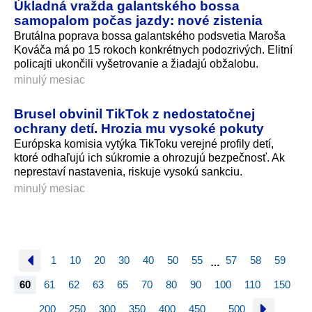
Úkladná vražda galantského bossa
samopalom počas jazdy: nové zistenia
Brutálna poprava bossa galantského podsvetia Maroša
Kováča má po 15 rokoch konkrétnych podozrivých. Elitní
policajti ukončili vyšetrovanie a žiadajú obžalobu.
minulý mesiac
Brusel obvinil TikTok z nedostatočnej
ochrany detí. Hrozia mu vysoké pokuty
Európska komisia vytýka TikToku verejné profily detí,
ktoré odhaľujú ich súkromie a ohrozujú bezpečnosť. Ak
neprestaví nastavenia, riskuje vysokú sankciu.
minulý mesiac
1
10
20
30
40
50
55
57
58
59
…
60
61
62
63
65
70
80
90
100
110
150
200
250
300
350
400
450
500
…