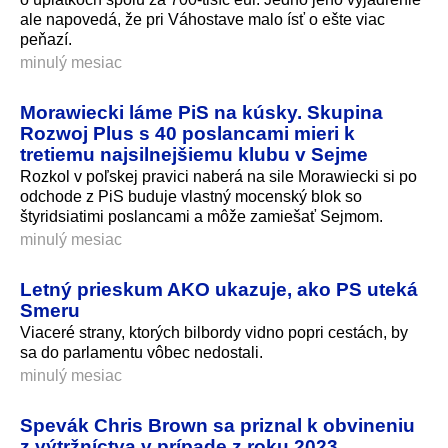
ale napovedá, že pri Váhostave malo ísť o ešte viac
peňazí.
minulý mesiac
Morawiecki láme PiS na kúsky. Skupina
Rozwoj Plus s 40 poslancami mieri k
tretiemu najsilnejšiemu klubu v Sejme
Rozkol v poľskej pravici naberá na sile Morawiecki si po
odchode z PiS buduje vlastný mocenský blok so
štyridsiatimi poslancami a môže zamiešať Sejmom.
minulý mesiac
Letný prieskum AKO ukazuje, ako PS uteká
Smeru
Viaceré strany, ktorých bilbordy vidno popri cestách, by
sa do parlamentu vôbec nedostali.
minulý mesiac
Spevák Chris Brown sa priznal k obvineniu
z výtržníctva v prípade z roku 2023