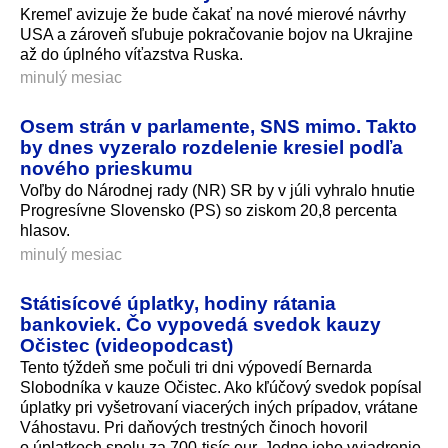
Kremeľ avizuje že bude čakať na nové mierové návrhy
USA a zároveň sľubuje pokračovanie bojov na Ukrajine
až do úplného víťazstva Ruska.
minulý mesiac
Osem strán v parlamente, SNS mimo. Takto
by dnes vyzeralo rozdelenie kresiel podľa
nového prieskumu
Voľby do Národnej rady (NR) SR by v júli vyhralo hnutie
Progresívne Slovensko (PS) so ziskom 20,8 percenta
hlasov.
minulý mesiac
Státisícové úplatky, hodiny rátania
bankoviek. Čo vypovedá svedok kauzy
Očistec (videopodcast)
Tento týždeň sme počuli tri dni výpovedí Bernarda
Slobodníka v kauze Očistec. Ako kľúčový svedok popísal
úplatky pri vyšetrovaní viacerých iných prípadov, vrátane
Váhostavu. Pri daňových trestných činoch hovoril
o úplatkoch spolu za 700-tisíc eur. Jedno jeho vyjadrenie