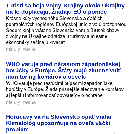
Turisti sa boja vojny. Krajiny okolo Ukrajiny
na to doplácajú. Žiadajú EÚ o pomoc
Krásne kúty východného Slovenska a ďalších
pohraničných regiónov Európskej únie zívajú prázdnotou.
Sedem krajín vrátane Slovenska varuje Brusel: obavy
z vojny na Ukrajine odrádzajú turistov a miestne
ekonomiky začínajú krvácať.
minulý mesiac
WHO varuje pred nárastom západonílskej
horúčky v Európe. Štáty majú zintenzívniť
monitoring komárov a osvetu
WHO varuje pred rastúcimi prípadmi západonílskej
horúčky v Európe. Žiada prísnejšie sledovanie komárov
aj lepšiu informovanosť obyvateľov o ochrane.
minulý mesiac
Horúčavy sa na Slovensko opäť vrátia.
Klimatológ upozorňuje na oveľa väčší
problém