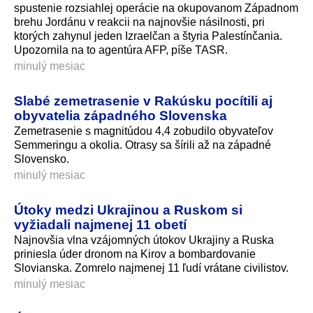
spustenie rozsiahlej operácie na okupovanom Západnom
brehu Jordánu v reakcii na najnovšie násilnosti, pri
ktorých zahynul jeden Izraelčan a štyria Palestínčania.
Upozornila na to agentúra AFP, píše TASR.
minulý mesiac
Slabé zemetrasenie v Rakúsku pocítili aj
obyvatelia západného Slovenska
Zemetrasenie s magnitúdou 4,4 zobudilo obyvateľov
Semmeringu a okolia. Otrasy sa šírili až na západné
Slovensko.
minulý mesiac
Útoky medzi Ukrajinou a Ruskom si
vyžiadali najmenej 11 obetí
Najnovšia vlna vzájomných útokov Ukrajiny a Ruska
priniesla úder dronom na Kirov a bombardovanie
Slovianska. Zomrelo najmenej 11 ľudí vrátane civilistov.
minulý mesiac