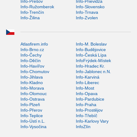
Info-Prešov
Info-Prievidza
Info-Ružomberok
Info-Slovensko
Info-Trenčín
Info-Trnava
Info-Žilina
Info-Zvolen
Atlasfirem.info
Info-M. Boleslav
Info-Brno.cz
Info-Budějovice
Info-Čechy
Info-Česká Lípa
Info-Děčín
InfoFrýdek-Místek
Info-Havířov
Info-Hradec Kr.
Info-Chomutov
Info-Jablonec n.N.
Info-Jihlava
Info-Karviná
Info-Kladno
Info-Liberec
Info-Morava
Info-Most
Info-Olomouc
Info-Opava
Info-Ostrava
Info-Pardubice
Info-Plzeň
Info-Praha
Info-Přerov
Info-Prostějov
Info-Teplice
Info-Třebíč
Info-Ústí n.L.
Info-Karlovy Vary
Info-Vysočina
InfoZlín