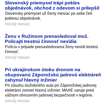
Slovenský priemysel trápi pokles
objednávok, obchod z odevom si prilepšil
Slovensky priemysel už ôsmy mesiac po sebe čelí
poklesu objednávok.
minulý mesiac
Ženu v Ružinove prenasledoval muž.
Policajti trestnú činnosť nevidia
Polícia v prípade prenasledovania ženy nevidí trestnú
činnosť.
minulý mesiac
Pri ukrajinskom útoku dronom na
okupovanú Záporožskú jadrovú elektráreň
zahynul hlavný inžinier
Pri zásahu služobného auta pri Záporožskej jadrovej
elektrárni zomrel hlavný inžinier. MAAE varuje pred
vážnym ohrozením jadrovej bezpečnosti v regióne.
minulý mesiac