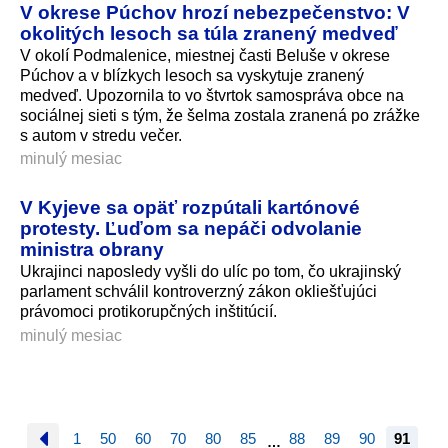
V okrese Púchov hrozí nebezpečenstvo: V
okolitých lesoch sa túla zranený medveď
V okolí Podmalenice, miestnej časti Beluše v okrese
Púchov a v blízkych lesoch sa vyskytuje zranený
medveď. Upozornila to vo štvrtok samospráva obce na
sociálnej sieti s tým, že šelma zostala zranená po zrážke
s autom v stredu večer.
minulý mesiac
V Kyjeve sa opäť rozpútali kartónové
protesty. Ľuďom sa nepáči odvolanie
ministra obrany
Ukrajinci naposledy vyšli do ulíc po tom, čo ukrajinský
parlament schválil kontroverzný zákon okliešťujúci
právomoci protikorupčných inštitúcií.
minulý mesiac
1
50
60
70
80
85
88
89
90
91
…