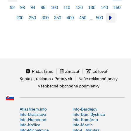
92
93
94
95
100
110
120
130
140
150
200
250
300
350
400
450
500
…
Pridať firmu
Zmazať
Editovať
Kontakt, reklama / Portaly.sk
Naše reklamné prvky
Všeobecné obchodné podmienky
Atlasfiriem.info
Info-Bardejov
Info-Bratislava
Info-Ban. Bystrica
Info-Humenné
Info-Komárno
Info-Košice
Info-Martin
Info-Michalovce
Info-L. Mikuláš