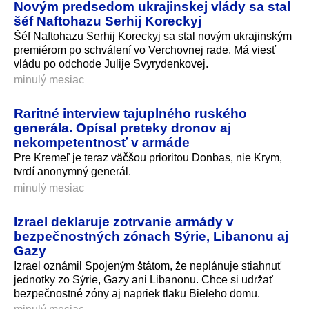
Novým predsedom ukrajinskej vlády sa stal
šéf Naftohazu Serhij Koreckyj
Šéf Naftohazu Serhij Koreckyj sa stal novým ukrajinským
premiérom po schválení vo Verchovnej rade. Má viesť
vládu po odchode Julije Svyrydenkovej.
minulý mesiac
Raritné interview tajuplného ruského
generála. Opísal preteky dronov aj
nekompetentnosť v armáde
Pre Kremeľ je teraz väčšou prioritou Donbas, nie Krym,
tvrdí anonymný generál.
minulý mesiac
Izrael deklaruje zotrvanie armády v
bezpečnostných zónach Sýrie, Libanonu aj
Gazy
Izrael oznámil Spojeným štátom, že neplánuje stiahnuť
jednotky zo Sýrie, Gazy ani Libanonu. Chce si udržať
bezpečnostné zóny aj napriek tlaku Bieleho domu.