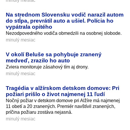
minulý mesiac
Na strednom Slovensku vodič narazil autom
do stĺpa, prevrátil auto a ušiel. Polícia ho
vypátrala opitého
Nezodpovedného vodiča obmedzili na osobnej slobode.
minulý mesiac
V okolí Beluše sa pohybuje zranený
medveď, zrazilo ho auto
Zviera monitoruje zásahový tím aj drony.
minulý mesiac
Tragédia v alžírskom detskom domove: Pri
požiari prišlo o život najmenej 11 ľudí
Nočný požiar v detskom domove pri Alžíre má najmenej
11 obetí a 20 zranených. Premiér navštívil zranených,
príčina požiaru zostáva nejasná.
minulý mesiac