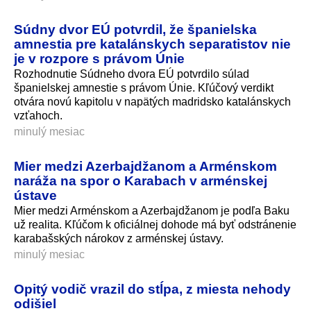
Súdny dvor EÚ potvrdil, že španielska
amnestia pre katalánskych separatistov nie
je v rozpore s právom Únie
Rozhodnutie Súdneho dvora EÚ potvrdilo súlad
španielskej amnestie s právom Únie. Kľúčový verdikt
otvára novú kapitolu v napätých madridsko katalánskych
vzťahoch.
minulý mesiac
Mier medzi Azerbajdžanom a Arménskom
naráža na spor o Karabach v arménskej
ústave
Mier medzi Arménskom a Azerbajdžanom je podľa Baku
už realita. Kľúčom k oficiálnej dohode má byť odstránenie
karabašských nárokov z arménskej ústavy.
minulý mesiac
Opitý vodič vrazil do stĺpa, z miesta nehody
odišiel