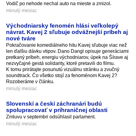
Vodič po nehode nechal auto na mieste a zmizol.
minulý mesiac
Východniarsky fenomén hlási veľkolepý
návrat. Kavej 2 sľubuje odvážnejší príbeh aj
nové tváre
Pokračovanie komediálneho hitu Kavej sľubuje viac než
len ďalšiu dávku vtipov. Dano Dangl opisuje generáciami
pretkaný príbeh, energiu východniarov, úpek na Šírave aj
nezvyčajné gestá solidarity, ktoré pretavili do filmu.
K tomu prirátajte posunutú vizuálnu stránku a zvučný
soundtrack. Čo všetko stojí za fenoménom Kavej 2?
Rozoberáme v článku.
minulý mesiac
Slovenskí a českí záchranári budú
spolupracovať v prihraničnej oblasti
Zmluvu v septembri odsúhlasil parlament.
minulý mesiac