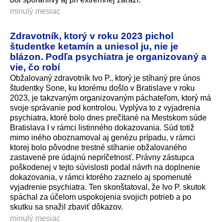
minulý mesiac
Zdravotník, ktorý v roku 2023 pichol
študentke ketamín a uniesol ju, nie je
blázon. Podľa psychiatra je organizovaný a
vie, čo robí
Obžalovaný zdravotník Ivo P., ktorý je stíhaný pre únos
študentky Sone, ku ktorému došlo v Bratislave v roku
2023, je takzvaným organizovaným páchateľom, ktorý má
svoje správanie pod kontrolou. Vyplýva to z vyjadrenia
psychiatra, ktoré bolo dnes prečítané na Mestskom súde
Bratislava I v rámci listinného dokazovania. Súd totiž
mimo iného oboznamoval aj genézu prípadu, v rámci
ktorej bolo pôvodne trestné stíhanie obžalovaného
zastavené pre údajnú nepríčetnosť. Právny zástupca
poškodenej v tejto súvislosti podal návrh na doplnenie
dokazovania, v rámci ktorého zaznelo aj spomenuté
vyjadrenie psychiatra. Ten skonštatoval, že Ivo P. skutok
spáchal za účelom uspokojenia svojich potrieb a po
skutku sa snažil zbaviť dôkazov.
minulý mesiac