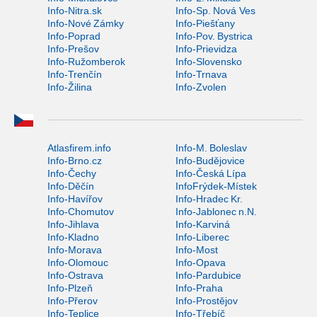
Info-Nitra.sk
Info-Sp. Nová Ves
Info-Nové Zámky
Info-Piešťany
Info-Poprad
Info-Pov. Bystrica
Info-Prešov
Info-Prievidza
Info-Ružomberok
Info-Slovensko
Info-Trenčín
Info-Trnava
Info-Žilina
Info-Zvolen
Atlasfirem.info
Info-M. Boleslav
Info-Brno.cz
Info-Budějovice
Info-Čechy
Info-Česká Lípa
Info-Děčín
InfoFrýdek-Místek
Info-Havířov
Info-Hradec Kr.
Info-Chomutov
Info-Jablonec n.N.
Info-Jihlava
Info-Karviná
Info-Kladno
Info-Liberec
Info-Morava
Info-Most
Info-Olomouc
Info-Opava
Info-Ostrava
Info-Pardubice
Info-Plzeň
Info-Praha
Info-Přerov
Info-Prostějov
Info-Teplice
Info-Třebíč