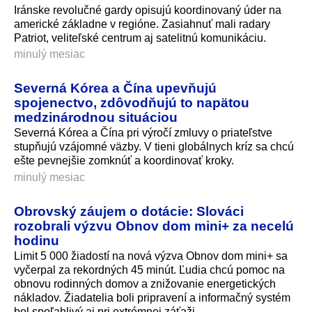
Iránske revolučné gardy opisujú koordinovaný úder na
americké základne v regióne. Zasiahnuť mali radary
Patriot, veliteľské centrum aj satelitnú komunikáciu.
minulý mesiac
Severná Kórea a Čína upevňujú
spojenectvo, zdôvodňujú to napätou
medzinárodnou situáciou
Severná Kórea a Čína pri výročí zmluvy o priateľstve
stupňujú vzájomné väzby. V tieni globálnych kríz sa chcú
ešte pevnejšie zomknúť a koordinovať kroky.
minulý mesiac
Obrovský záujem o dotácie: Slováci
rozobrali výzvu Obnov dom mini+ za necelú
hodinu
Limit 5 000 žiadostí na nová výzva Obnov dom mini+ sa
vyčerpal za rekordných 45 minút. Ľudia chcú pomoc na
obnovu rodinných domov a znižovanie energetických
nákladov. Žiadatelia boli pripravení a informačný systém
bol spoľahlivý aj pri extrémnej záťaži.