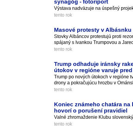
synagóg - fotoriport
Výstava nadväzuje na úspešný projekt 
tento rok
Masové protesty v Albásnku 
Stovky Albáncov protestujú proti rezor
spájaný s Ivankou Trumpovou a Jar
tento rok
Trump odhaduje iránsky rake
útokov v regióne varuje pred
Trump po nových útokoch v regióne tv
drony a pokračujúcu hrozbu v Ománs
tento rok
Koniec známeho chatára na 
hovorí o porušení pravidiel
Valné zhromaždenie Klubu slovenskýc
tento rok