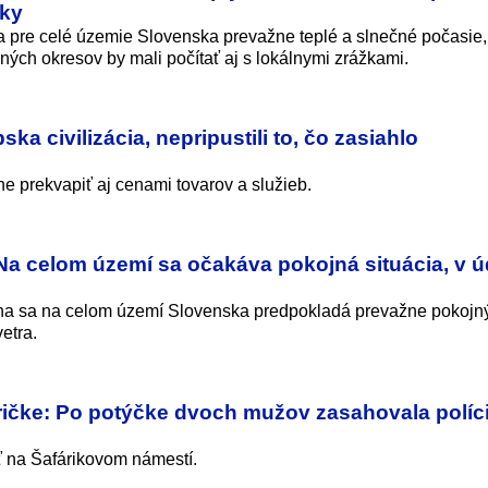
rky
 pre celé územie Slovenska prevažne teplé a slnečné počasie,
ých okresov by mali počítať aj s lokálnymi zrážkami.
ka civilizácia, nepripustili to, čo zasiahlo
 prekvapiť aj cenami tovarov a služieb.
a celom území sa očakáva pokojná situácia, v ú
úna sa na celom území Slovenska predpokladá prevažne pokojn
etra.
ktričke: Po potýčke dvoch mužov zasahovala políci
iť na Šafárikovom námestí.