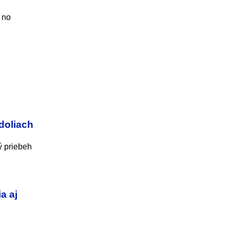
 no
doliach
ý priebeh
a aj