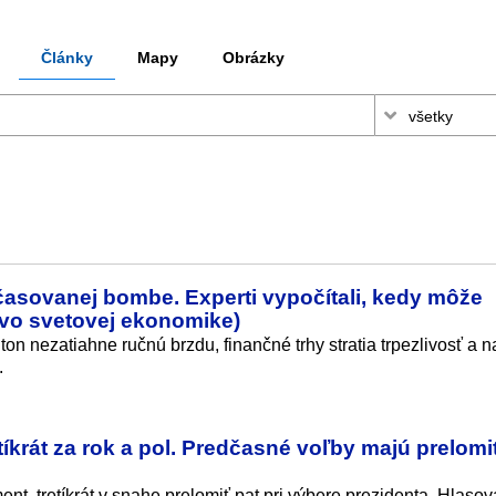
Články
Mapy
Obrázky
asovanej bombe. Experti vypočítali, kedy môže
 vo svetovej ekonomike)
on nezatiahne ručnú brzdu, finančné trhy stratia trpezlivosť a n
.
tíkrát za rok a pol. Predčasné voľby majú prelomi
ent, tretíkrát v snahe prelomiť pat pri výbere prezidenta. Hlaso