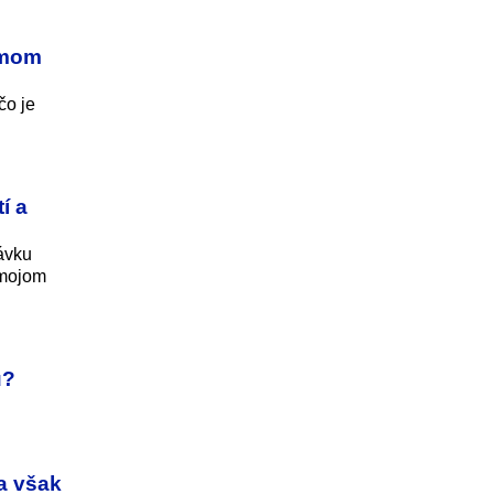
émom
čo je
í a
dávku
 mojom
u?
a však