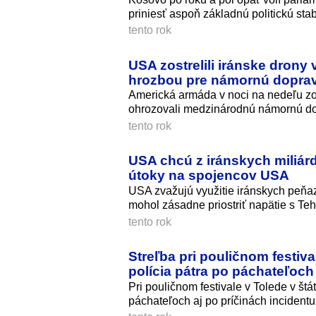
priniesť aspoň základnú politickú stabi
tento rok
USA zostrelili iránske drony
hrozbou pre námornú dopra
Americká armáda v noci na nedeľu zos
ohrozovali medzinárodnú námornú d
tento rok
USA chcú z iránskych miliárd
útoky na spojencov USA
USA zvažujú využitie iránskych peňazí
mohol zásadne priostriť napätie s Te
tento rok
Streľba pri pouličnom festiv
polícia pátra po páchateľoch
Pri pouličnom festivale v Tolede v štát
páchateľoch aj po príčinách incidentu