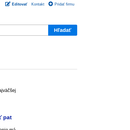
Editovať
Kontakt
Pridať firmu
Hľadať
ajväčšej
ť pat
vanie má