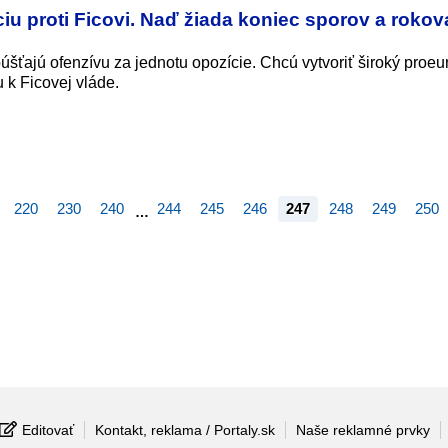
iu proti Ficovi. Naď žiada koniec sporov a rokov
úšťajú ofenzívu za jednotu opozície. Chcú vytvoriť široký proe
u k Ficovej vláde.
220
230
240
244
245
246
247
248
249
250
…
Editovať
Kontakt, reklama / Portaly.sk
Naše reklamné prvky