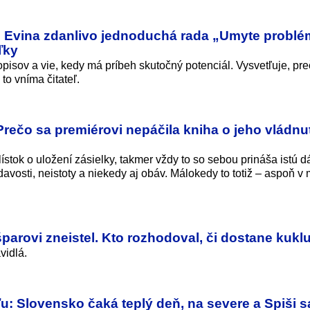
: Evina zdanlivo jednoduchá rada „Umyte probl
ľky
isov a vie, kedy má príbeh skutočný potenciál. Vysvetľuje, pre
to vníma čitateľ.
ečo sa premiérovi nepáčila kniha o jeho vládnut
lístok o uložení zásielky, takmer vždy to so sebou prináša istú 
davosti, neistoty a niekedy aj obáv. Málokedy to totiž – aspoň v
arovi zneistel. Kto rozhodoval, či dostane kukl
vidlá.
: Slovensko čaká teplý deň, na severe a Spiši s