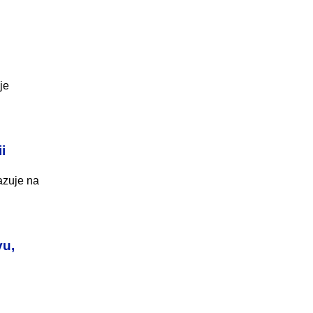
je
i
azuje na
vu,