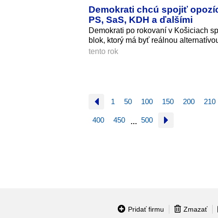
Demokrati chcú spojiť opozíc
PS, SaS, KDH a ďalšími
Demokrati po rokovaní v Košiciach sp
blok, ktorý má byť reálnou alternatívo
tento rok
1
50
100
150
200
210
400
450
500
…
Pridať firmu
Zmazať