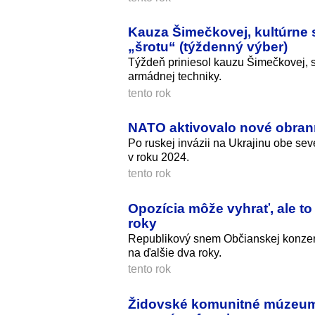
Kauza Šimečkovej, kultúrne s
„šrotu“ (týždenný výber)
Týždeň priniesol kauzu Šimečkovej, sp
armádnej techniky.
tento rok
NATO aktivovalo nové obrann
Po ruskej invázii na Ukrajinu obe se
v roku 2024.
tento rok
Opozícia môže vyhrať, ale to
roky
Republikový snem Občianskej konzerva
na ďalšie dva roky.
tento rok
Židovské komunitné múzeum 