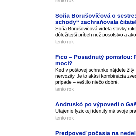
tento rok
Soňa Borušovičová o sestre
schody“ zachraňovala čitate
Soňa Borušovičová videla stovky rukop
dôležitejší príbeh než posolstvo a ako 
tento rok
Fico – Posadnutý pomstou: Pr
moci?
Keď v poštovej schránke nájdete žltý 
nervozity. Je to akási kombinácia zve
prípade – veštilo niečo dobré.
tento rok
Andruskó po výpovedi o Gašp
Utajenie fyzickej identity má svoje pra
tento rok
Predpoveď počasia na nedeľu