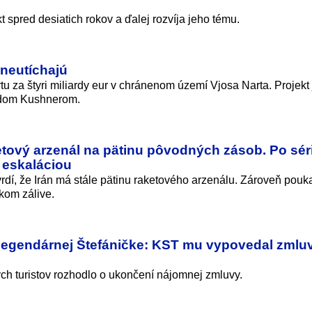
spred desiatich rokov a ďalej rozvíja jeho tému.
neutíchajú
tu za štyri miliardy eur v chránenom území Vjosa Narta. Projekt 
edom Kushnerom.
tový arzenál na pätinu pôvodných zásob. Po séri
 eskaláciou
rdí, že Irán má stále pätinu raketového arzenálu. Zároveň pouk
kom zálive.
legendárnej Štefáničke: KST mu vypovedal zmlu
h turistov rozhodlo o ukončení nájomnej zmluvy.