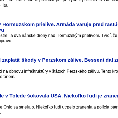
litu.
 v Hormuzskom prielive. Armáda varuje pred rast
vu
trelila dva iránske drony nad Hormuzským prielivom. Tvrdí, že
opravu.
 zaplatiť škody v Perzskom zálive. Bessent dal zr
 na obnovu infraštruktúry v štátoch Perzského zálivu. Tento kr
heránom.
ale v Tolede šokovala USA. Niekoľko ľudí je zran
e Ohio sa strieľalo. Niekoľko ľudí utrpelo zranenia a polícia pát
.