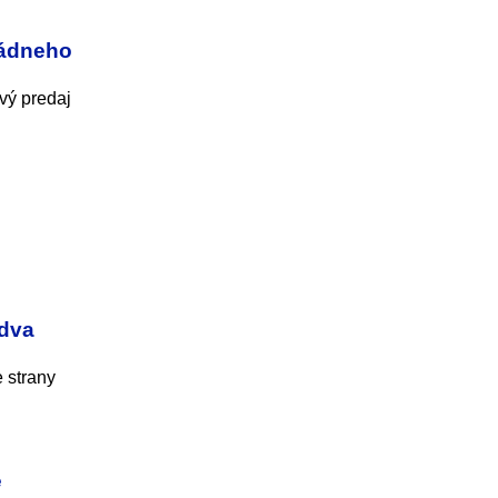
rmádneho
ivý predaj
 dva
 strany
e