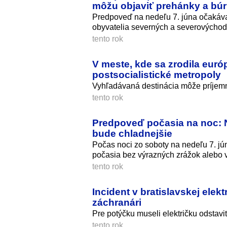
môžu objaviť prehánky a bú
Predpoveď na nedeľu 7. júna očakáva
obyvatelia severných a severovýchodn
tento rok
V meste, kde sa zrodila európs
postsocialistické metropoly
Vyhľadávaná destinácia môže príjemne
tento rok
Predpoveď počasia na noc: N
bude chladnejšie
Počas noci zo soboty na nedeľu 7. j
počasia bez výrazných zrážok alebo v
tento rok
Incident v bratislavskej ele
záchranári
Pre potýčku museli električku odstav
tento rok