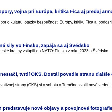
pory, vojna pri Európe, kritika Fica aj predaj a
or o kultúru, otázky bezpečnosti Európy, kritiku Fica aj podozr
é sily vo Fínsku, zapája sa aj Švédsko
verské krajiny vstúpili do NATO: Fínsko v roku 2023 a Švédsko
 nestačí, tvrdí OKS. Dostál povedie stranu ďalšie
tívnej strany (OKS) si v sobotu v Trenčíne zvolil nové vedenie
predstavuje nové objavy a povojnové fotografi