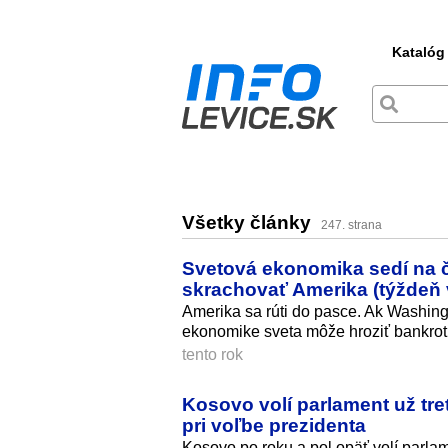
Katalóg
Všetky články
247. strana
Svetová ekonomika sedí na č
skrachovať Amerika (týždeň
Amerika sa rúti do pasce. Ak Washingt
ekonomike sveta môže hroziť bankrot
tento rok
Kosovo volí parlament už tre
pri voľbe prezidenta
Kosovo po roku a pol opäť volí parlam