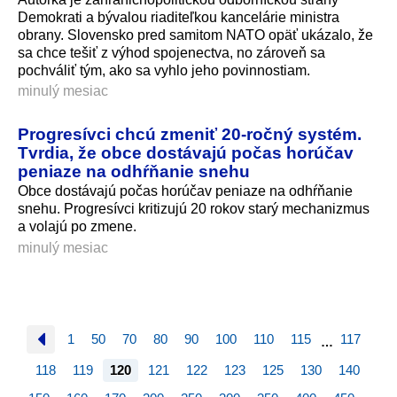
Demokrati a bývalou riaditeľkou kancelárie ministra
obrany. Slovensko pred samitom NATO opäť ukázalo, že
sa chce tešiť z výhod spojenectva, no zároveň sa
pochváliť tým, ako sa vyhlo jeho povinnostiam.
minulý mesiac
Progresívci chcú zmeniť 20-ročný systém.
Tvrdia, že obce dostávajú počas horúčav
peniaze na odhŕňanie snehu
Obce dostávajú počas horúčav peniaze na odhŕňanie
snehu. Progresívci kritizujú 20 rokov starý mechanizmus
a volajú po zmene.
minulý mesiac
1
50
70
80
90
100
110
115
117
…
118
119
120
121
122
123
125
130
140