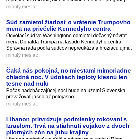
minulý mesiac
Súd zamietol žiadosť o vrátenie Trumpovho
mena na priečelie Kennedyho centra
Odvolací súd vo Washingtone odmietol dočasný návrat
mena Donalda Trumpa na fasádu Kennedyho centra.
Správna rada podľa sudcov nepreukázala hroziacu ujmu.
minulý mesiac
Čaká nás pokojná, no miestami mimoriadne
chladná noc. V údoliach teploty klesnú len
tesne nad nulu
Počas nadchádzajúcej noci bude na území Slovenska
prevažovať jasno až polojasno.
minulý mesiac
Libanon pritvrdzuje podmienky rokovaní s
Izraelom. Trvá na stiahnutí vojakov z dvoch
pilotných zón na juhu krajiny