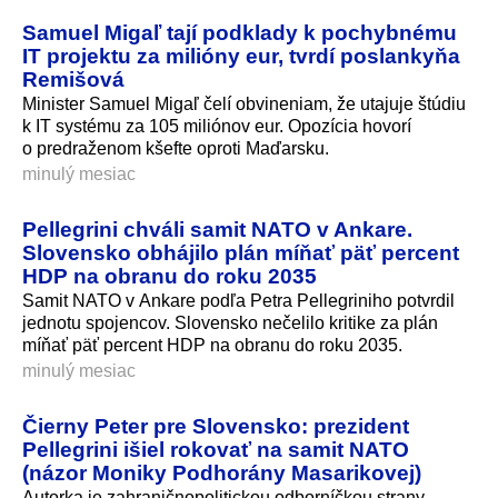
Samuel Migaľ tají podklady k pochybnému
IT projektu za milióny eur, tvrdí poslankyňa
Remišová
Minister Samuel Migaľ čelí obvineniam, že utajuje štúdiu
k IT systému za 105 miliónov eur. Opozícia hovorí
o predraženom kšefte oproti Maďarsku.
minulý mesiac
Pellegrini chváli samit NATO v Ankare.
Slovensko obhájilo plán míňať päť percent
HDP na obranu do roku 2035
Samit NATO v Ankare podľa Petra Pellegriniho potvrdil
jednotu spojencov. Slovensko nečelilo kritike za plán
míňať päť percent HDP na obranu do roku 2035.
minulý mesiac
Čierny Peter pre Slovensko: prezident
Pellegrini išiel rokovať na samit NATO
(názor Moniky Podhorány Masarikovej)
Autorka je zahraničnopoli­tickou odborníčkou strany