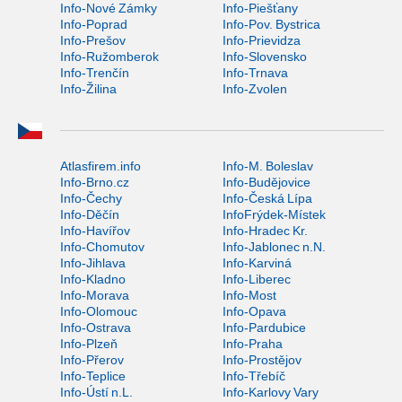
Info-Nové Zámky
Info-Piešťany
Info-Poprad
Info-Pov. Bystrica
Info-Prešov
Info-Prievidza
Info-Ružomberok
Info-Slovensko
Info-Trenčín
Info-Trnava
Info-Žilina
Info-Zvolen
Atlasfirem.info
Info-M. Boleslav
Info-Brno.cz
Info-Budějovice
Info-Čechy
Info-Česká Lípa
Info-Děčín
InfoFrýdek-Místek
Info-Havířov
Info-Hradec Kr.
Info-Chomutov
Info-Jablonec n.N.
Info-Jihlava
Info-Karviná
Info-Kladno
Info-Liberec
Info-Morava
Info-Most
Info-Olomouc
Info-Opava
Info-Ostrava
Info-Pardubice
Info-Plzeň
Info-Praha
Info-Přerov
Info-Prostějov
Info-Teplice
Info-Třebíč
Info-Ústí n.L.
Info-Karlovy Vary