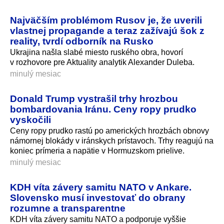
Najväčším problémom Rusov je, že uverili
vlastnej propagande a teraz zažívajú šok z
reality, tvrdí odborník na Rusko
Ukrajina našla slabé miesto ruského obra, hovorí
v rozhovore pre Aktuality analytik Alexander Duleba.
minulý mesiac
Donald Trump vystrašil trhy hrozbou
bombardovania Iránu. Ceny ropy prudko
vyskočili
Ceny ropy prudko rastú po amerických hrozbách obnovy
námornej blokády v iránskych prístavoch. Trhy reagujú na
koniec prímeria a napätie v Hormuzskom prielive.
minulý mesiac
KDH víta závery samitu NATO v Ankare.
Slovensko musí investovať do obrany
rozumne a transparentne
KDH víta závery samitu NATO a podporuje vyššie