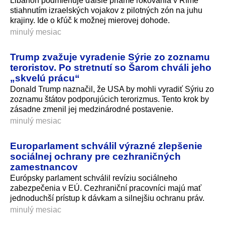
Libanon podmieňuje ďalšie priame rokovania v Ríme
stiahnutím izraelských vojakov z pilotných zón na juhu
krajiny. Ide o kľúč k možnej mierovej dohode.
minulý mesiac
Trump zvažuje vyradenie Sýrie zo zoznamu
teroristov. Po stretnutí so Šarom chváli jeho
„skvelú prácu“
Donald Trump naznačil, že USA by mohli vyradiť Sýriu zo
zoznamu štátov podporujúcich terorizmus. Tento krok by
zásadne zmenil jej medzinárodné postavenie.
minulý mesiac
Europarlament schválil výrazné zlepšenie
sociálnej ochrany pre cezhraničných
zamestnancov
Európsky parlament schválil revíziu sociálneho
zabezpečenia v EÚ. Cezhraniční pracovníci majú mať
jednoduchší prístup k dávkam a silnejšiu ochranu práv.
minulý mesiac