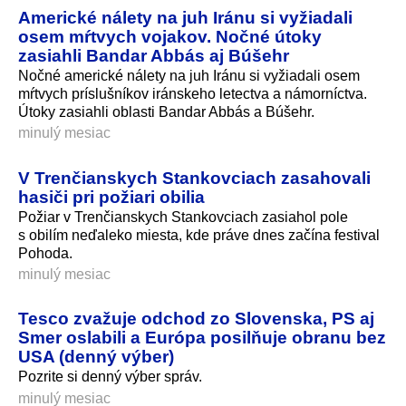
Americké nálety na juh Iránu si vyžiadali
osem mŕtvych vojakov. Nočné útoky
zasiahli Bandar Abbás aj Búšehr
Nočné americké nálety na juh Iránu si vyžiadali osem
mŕtvych príslušníkov iránskeho letectva a námorníctva.
Útoky zasiahli oblasti Bandar Abbás a Búšehr.
minulý mesiac
V Trenčianskych Stankovciach zasahovali
hasiči pri požiari obilia
Požiar v Trenčianskych Stankovciach zasiahol pole
s obilím neďaleko miesta, kde práve dnes začína festival
Pohoda.
minulý mesiac
Tesco zvažuje odchod zo Slovenska, PS aj
Smer oslabili a Európa posilňuje obranu bez
USA (denný výber)
Pozrite si denný výber správ.
minulý mesiac