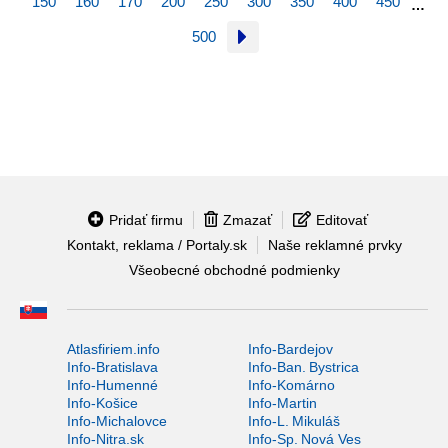
150
160
170
200
250
300
350
400
450
…
500
Pridať firmu
Zmazať
Editovať
Kontakt, reklama / Portaly.sk
Naše reklamné prvky
Všeobecné obchodné podmienky
Atlasfiriem.info
Info-Bardejov
Info-Bratislava
Info-Ban. Bystrica
Info-Humenné
Info-Komárno
Info-Košice
Info-Martin
Info-Michalovce
Info-L. Mikuláš
Info-Nitra.sk
Info-Sp. Nová Ves