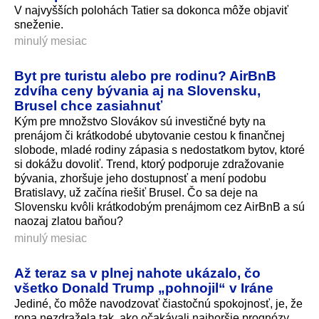
V najvyšších polohách Tatier sa dokonca môže objaviť
sneženie.
minulý mesiac
Byt pre turistu alebo pre rodinu? AirBnB
zdvíha ceny bývania aj na Slovensku,
Brusel chce zasiahnuť
Kým pre množstvo Slovákov sú investičné byty na
prenájom či krátkodobé ubytovanie cestou k finančnej
slobode, mladé rodiny zápasia s nedostatkom bytov, ktoré
si dokážu dovoliť. Trend, ktorý podporuje zdražovanie
bývania, zhoršuje jeho dostupnosť a mení podobu
Bratislavy, už začína riešiť Brusel. Čo sa deje na
Slovensku kvôli krátkodobým prenájmom cez AirBnB a sú
naozaj zlatou baňou?
minulý mesiac
Až teraz sa v plnej nahote ukázalo, čo
všetko Donald Trump „pohnojil“ v Iráne
Jediné, čo môže navodzovať čiastočnú spokojnosť, je, že
ropa nezdražela tak, ako očakávali najhoršie prognózy.