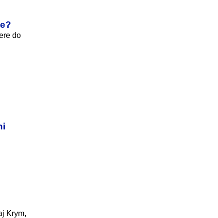
ce?
ere do
ni
aj Krym,