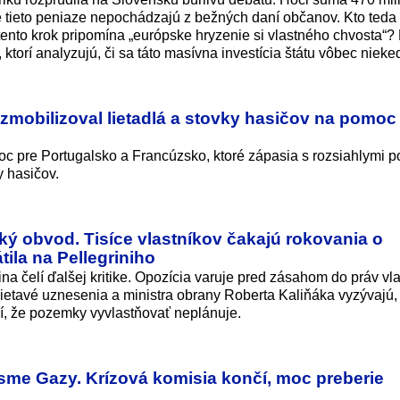
e tieto peniaze nepochádzajú z bežných daní občanov. Kto teda 
 tento krok pripomína „európske hryzenie si vlastného chvosta“? 
ktorí analyzujú, či sa táto masívna investícia štátu vôbec nieked
zmobilizoval lietadlá a stovky hasičov na pomoc
 pre Portugalsko a Francúzsko, ktoré zápasia s rozsiahlymi p
y hasičov.
ký obvod. Tisíce vlastníkov čakajú rokovania o
ila na Pellegriniho
 čelí ďalšej kritike. Opozícia varuje pred zásahom do práv vla
etavé uznesenia a ministra obrany Roberta Kaliňáka vyzývajú,
dí, že pozemky vyvlastňovať neplánuje.
me Gazy. Krízová komisia končí, moc preberie