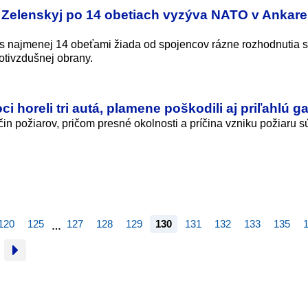
 Zelenskyj po 14 obetiach vyzýva NATO v Ankare
s najmenej 14 obeťami žiada od spojencov rázne rozhodnutia 
otivzdušnej obrany.
ci horeli tri autá, plamene poškodili aj priľahlú g
čin požiarov, pričom presné okolnosti a príčina vzniku požiaru s
120
125
127
128
129
130
131
132
133
135
…