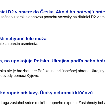
ici D2 v smere do Česka. Ako dlho potrvajú prá
začne v utorok s obnovou povrchu vozovky na diaľnici D2 v sm
šli nehybné telo muža
nie za prečin usmrtenia.
m, no upokojuje Poľsko. Ukrajina podľa neho brá
sko nie je hrozbou pre Poľsko, no pri úspešnej obrane Ukrajiny
 dôvody pomoci Kyjevu.
ské ropné prístavy. Útoky ochromili kľúčovú
 Luga zasiahol srdce ruského ropného exportu. Zasiahnutý bol 