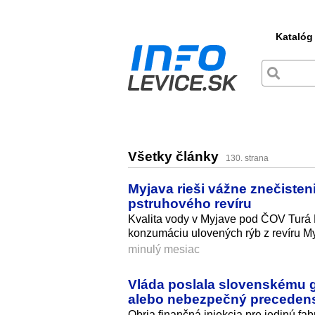
Katalóg
Všetky články
130. strana
Myjava rieši vážne znečisten
pstruhového revíru
Kvalita vody v Myjave pod ČOV Turá
konzumáciu ulovených rýb z revíru M
minulý mesiac
Vláda poslala slovenskému g
alebo nebezpečný preceden
Obria finančná injekcia pre jedinú fa