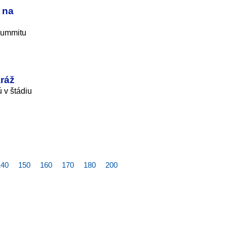
 na
summitu
aráž
ú v štádiu
140
150
160
170
180
200