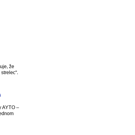
uje, že
strelec“.
a
ky AYTO –
jednom