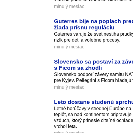
minulý mesiac
Guterres bije na poplach pred
žiada prísnu reguláciu
Guterres varuje že svet nestíha prudk
rizík pre deti a volebné procesy.
minulý mesiac
Slovensko sa postaví za záve
s Ficom sa zhodli
Slovensko podporí závery samitu NAT
pre Kyjev. Pellegrini s Ficom hľadajú v
minulý mesiac
Leto dostane studenú sprchu:
Letné horúčavy v strednej Európe na 
teplôt, sa nad kontinentom pripravuj
vzduch, ktorý prinesie citeľné ochlade
vrchol leta.