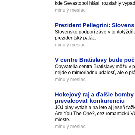
kde Sevastopol hlásil rozsiahly výpa
minulý mesiac
Prezident Pellegrini: Slove
Slovensko podporí závery tohtotýždňo
prezidentský palác.
minulý mesiac
V centre Bratislavy bude poču
Obyvatelia centra Bratislavy môžu v 
nejde o mimoriadnu udalosť, ale o plá
minulý mesiac
Hokejový raj a ďalšie bomby 
prevalcovať konkurenciu
JOJ play vytiahla na leto aj jeseň ť
Are You The One?, cez romantickú V
mieste.
minulý mesiac