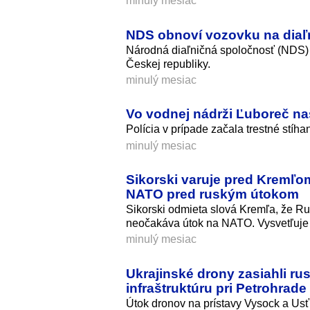
minulý mesiac
NDS obnoví vozovku na diaľn
Národná diaľničná spoločnosť (NDS) 
Českej republiky.
minulý mesiac
Vo vodnej nádrži Ľuboreč na
Polícia v prípade začala trestné stíha
minulý mesiac
Sikorski varuje pred Kremľo
NATO pred ruským útokom
Sikorski odmieta slová Kremľa, že Ru
neočakáva útok na NATO. Vysvetľuje
minulý mesiac
Ukrajinské drony zasiahli ru
infraštruktúru pri Petrohrade
Útok dronov na prístavy Vysock a Usť