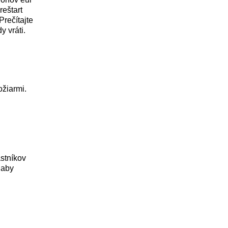
reštart
Prečítajte
y vráti.
ožiarmi.
stníkov
 aby