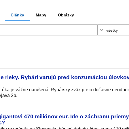
Články
Mapy
Obrázky
ie rieky. Rybári varujú pred konzumáciou úlovkov
 Lúka je vážne narušená. Rybársky zväz preto dočasne neodpo
yjava 2b.
igantovi 470 miliónov eur. Ide o záchranu priemy
s?
briku rozprúdila na Slovensku búrlivú debatu. Hoci suma 470 mil