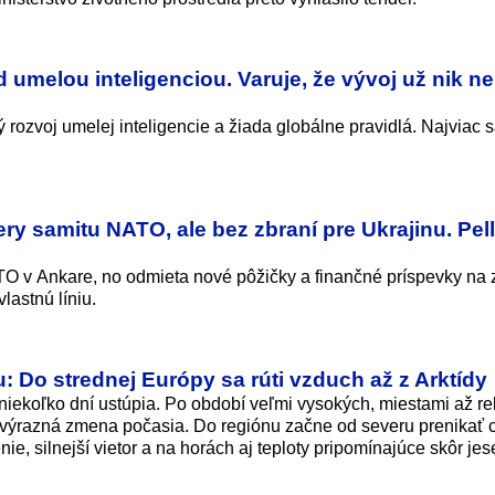
 umelou inteligenciou. Varuje, že vývoj už nik ne
ý rozvoj umelej inteligencie a žiada globálne pravidlá. Najviac 
ry samitu NATO, ale bez zbraní pre Ukrajinu. Pell
O v Ankare, no odmieta nové pôžičky a finančné príspevky na 
lastnú líniu.
 Do strednej Európy sa rúti vzduch až z Arktídy
niekoľko dní ustúpia. Po období veľmi vysokých, miestami až r
e výrazná zmena počasia. Do regiónu začne od severu prenikať 
nie, silnejší vietor a na horách aj teploty pripomínajúce skôr je