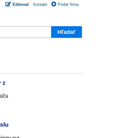
Editovať
Kontakt
Pridať firmu
Hľadať
 z
rúča
slu
iónov eur