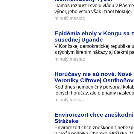
Hamas rozpustil svoju vládu v Pásme 
výbor, jeho vstup však Izrael blokuje.
minulý mesiac
Epidémia eboly v Kongu sa z
susednej Ugande
V Konžskej demokratickej republike už
s rýchlym šírením nákazy aj útekmi pa
minulý mesiac
Horúčavy nie sú nové. Nové 
Veroniky Cifrovej Ostrihoňov
Keď dnes nemocničný personál kolabuj
letných horúčav, ale o priamy násle
minulý mesiac
Envirorezort chce zneškodn
Strážske
Envirorezort chce zneškodniť nebezp
v areáli podniku Chemko Strážske. Min