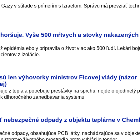
Gazy v súlade s prímerím s Izraelom. Správu má prevziať techn
horšuje. Vyše 500 mŕtvych a stovky nakazených 
 epidémia eboly pripravila o život viac ako 500 ľudí. Lekári boj
cientov z izolácie.
sú len výhovorky ministrov Ficovej vlády (názor
ej)
e z tepla a potrebuje prestávky na sprchu, nejde o ojedinelý p
dok dlhoročného zanedbávania systému.
iť nebezpečné odpady z objektu teplárne v Chem
ečné odpady, obsahujúce PCB látky, nachádzajúce sa v objekte
isterstvo životného prostredia preto vyhlásilo tender.