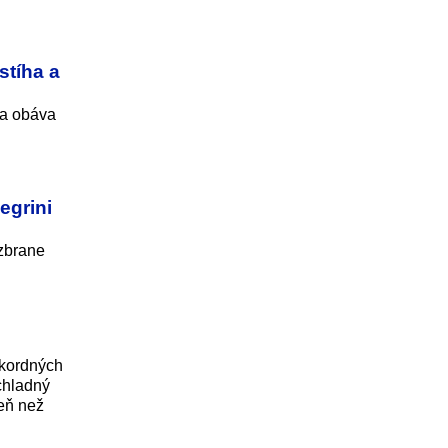
stíha a
sa obáva
egrini
zbrane
ekordných
chladný
seň než