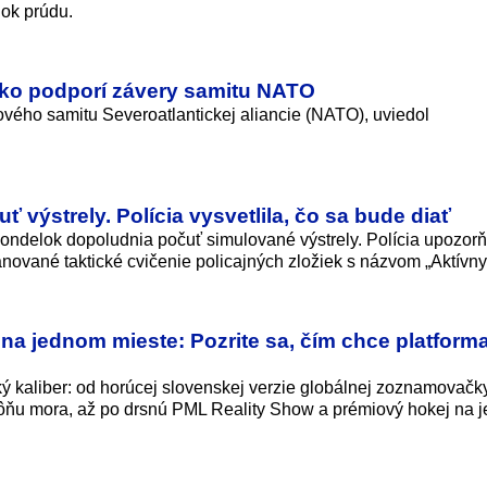
dok prúdu.
nsko podporí závery samitu NATO
vého samitu Severoatlantickej aliancie (NATO), uviedol
ť výstrely. Polícia vysvetlila, čo sa bude diať
pondelok dopoludnia počuť simulované výstrely. Polícia upozorň
nované taktické cvičenie policajných zložiek s názvom „Aktívny 
na jednom mieste: Pozrite sa, čím chce platform
ažký kaliber: od horúcej slovenskej verzie globálnej zoznamovač
ôňu mora, až po drsnú PML Reality Show a prémiový hokej na 