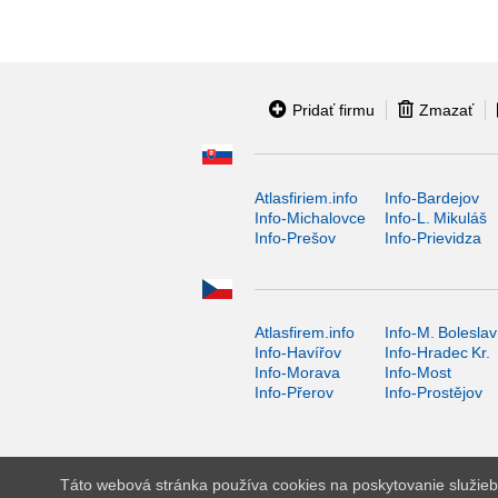
Pridať firmu
Zmazať
Atlasfiriem.info
Info-Bardejov
Info-Michalovce
Info-L. Mikuláš
Info-Prešov
Info-Prievidza
Atlasfirem.info
Info-M. Boleslav
Info-Havířov
Info-Hradec Kr.
Info-Morava
Info-Most
Info-Přerov
Info-Prostějov
Táto webová stránka používa cookies na poskytovanie služieb,