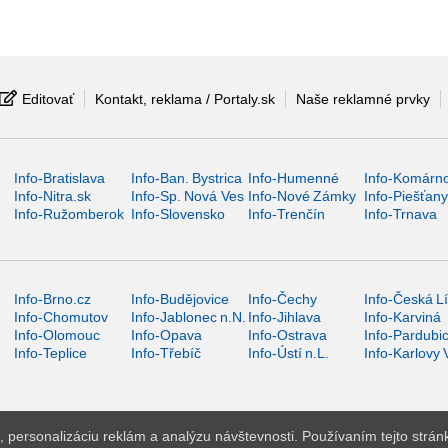
Editovať
Kontakt, reklama / Portaly.sk
Naše reklamné prvky
Info-Bratislava
Info-Ban. Bystrica
Info-Humenné
Info-Komárn
Info-Nitra.sk
Info-Sp. Nová Ves
Info-Nové Zámky
Info-Piešťan
Info-Ružomberok
Info-Slovensko
Info-Trenčín
Info-Trnava
Info-Brno.cz
Info-Budějovice
Info-Čechy
Info-Česká L
Info-Chomutov
Info-Jablonec n.N.
Info-Jihlava
Info-Karviná
Info-Olomouc
Info-Opava
Info-Ostrava
Info-Pardubi
Info-Teplice
Info-Třebíč
Info-Ústí n.L.
Info-Karlovy 
 personalizáciu reklám a analýzu návštevnosti. Používaním tejto strán