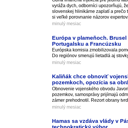
vyráža dych, odborníci upozorňujú, ž
slovenskej hlinikárne zaplatí a prečo
si veľké porovnanie názorov expertov, 
minulý mesiac
Európa v plameňoch. Brusel 
Portugalsku a Francúzsku
Európska komisia zmobilizovala pomoc
Do regiónov smerujú lietadlá aj stovk
minulý mesiac
Kaliňák chce obnoviť vojens
pozemkoch, opozícia sa obrát
Obnovenie vojenského obvodu Javorina
pozemkov, samosprávy prijímajú odmi
zámer prehodnotil. Rezort obrany tvr
minulý mesiac
Hamas sa vzdáva vlády v Pás
technokratický výbor