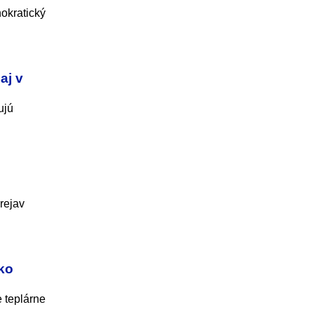
okratický
aj v
ujú
rejav
ko
 teplárne