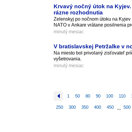
Krvavý nočný útok na Kyjev.
rázne rozhodnutia
Zelenskyj po nočnom útoku na Kyjev 
NATO v Ankare vrátane posilnenia pr
minulý mesiac
V bratislavskej Petržalke v no
Na miesto bol privolaný zisťovateľ prí
vyšetrovania.
minulý mesiac
1
50
80
90
100
110
250
300
350
400
450
500
…