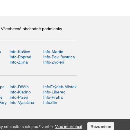
Všeobecné obchodné podmienky
o
Info-Košice
Info-Martin
y
Info-Poprad
Info-Pov. Bystrica
Info-Žilina
Info-Zvolen
ípa
Info-Děčín
InfoFrýdek-Místek
Info-Kladno
Info-Liberec
ce
Info-Plzeň
Info-Praha
Vary
Info-Vysočina
InfoZlín
ky súhlasíte s ich používaním.
Viac informácií
.
Rozumiem