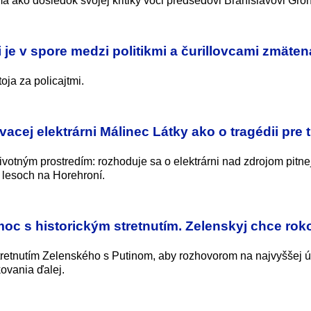
ma ako dôsledok svojej kritiky voči predsedovi Branislavovi Gröh
 je v spore medzi politikmi a čurillovcami zmäten
oja za policajtmi.
vacej elektrárni Málinec Látky ako o tragédii pre t
votným prostredím: rozhoduje sa o elektrárni nad zdrojom pitne
o lesoch na Horehroní.
oc s historickým stretnutím. Zelenskyj chce rok
tretnutím Zelenského s Putinom, aby rozhovorom na najvyššej ú
ovania ďalej.