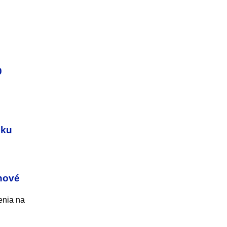
0
nku
 nové
enia na