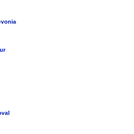
evonia
ur
oval