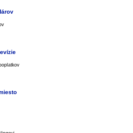
lárov
ov
levízie
 poplatkov
amiesto