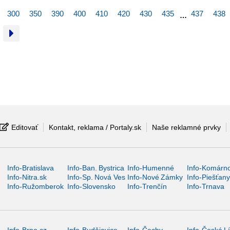
300
350
390
400
410
420
430
435
437
438
…
Editovať
Kontakt, reklama / Portaly.sk
Naše reklamné prvky
Info-Bratislava
Info-Ban. Bystrica
Info-Humenné
Info-Komárn
Info-Nitra.sk
Info-Sp. Nová Ves
Info-Nové Zámky
Info-Piešťan
Info-Ružomberok
Info-Slovensko
Info-Trenčín
Info-Trnava