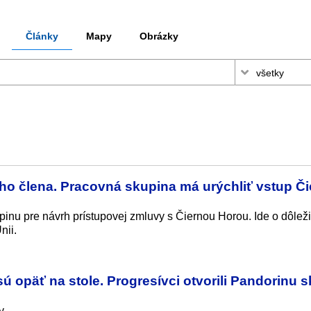
Články
Mapy
Obrázky
ho člena. Pracovná skupina má urýchliť vstup Či
inu pre návrh prístupovej zmluvy s Čiernou Horou. Ide o dôleži
nii.
 opäť na stole. Progresívci otvorili Pandorinu s
y.