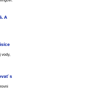
lingovi.
á. A
isíce
j vody,
ovať s
rovni