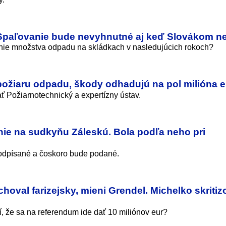
 Spaľovanie bude nevyhnutné aj keď Slovákom n
nie množstva odpadu na skládkach v nasledujúcich rokoch?
 požiaru odpadu, škody odhadujú na pol milióna e
ť Požiarnotechnický a expertízny ústav.
ie na sudkyňu Záleskú. Bola podľa neho pri
 podpísané a čoskoro bude podané.
choval farizejsky, mieni Grendel. Michelko skritiz
í, že sa na referendum ide dať 10 miliónov eur?