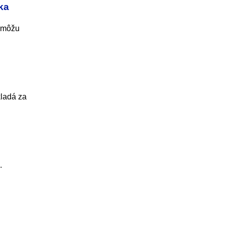
ka
a môžu
kladá za
.