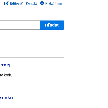
Editovať
Kontakt
Pridať firmu
Hľadať
ernej
tý krok,
krinku