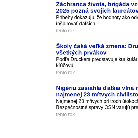
Záchranca života, brigáda vz
2025 pozná svojich laureáto
Príbehy dokazujú, že hodnoty ako odv
inšpirovať ďalších.
tento rok
Školy čaká veľká zmena: Dr
všetkých prvákov
Podľa Druckera predstavuje kurikulá
kľúčovú.
tento rok
Nigériu zasiahla ďalšia vlna
najmenej 23 mŕtvych civilist
Najmenej 23 mŕtvych pri troch útokoch
Bezpečnostné správy OSN varujú pre
tento rok