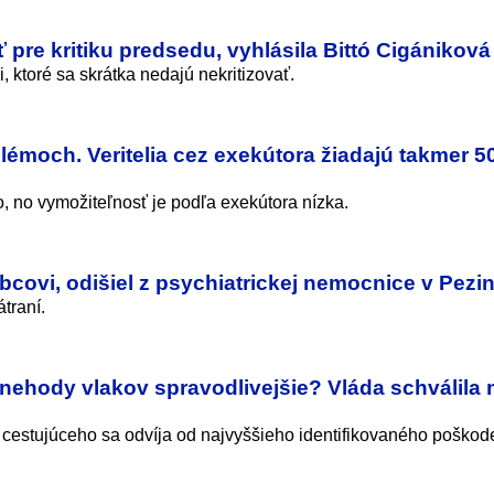
ť pre kritiku predsedu, vyhlásila Bittó Cigániková
, ktoré sa skrátka nedajú nekritizovať.
émoch. Veritelia cez exekútora žiadajú takmer 5
o, no vymožiteľnosť je podľa exekútora nízka.
ubcovi, odišiel z psychiatrickej nemocnice v Pezi
traní.
nehody vlakov spravodlivejšie? Vláda schválila
estujúceho sa odvíja od najvyššieho identifikovaného poškod