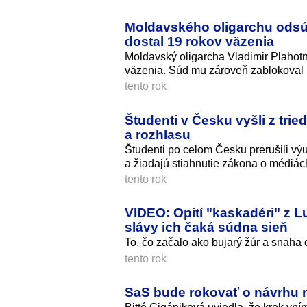
Moldavského oligarchu odsúdi
dostal 19 rokov väzenia
Moldavský oligarcha Vladimir Plahotn
väzenia. Súd mu zároveň zablokoval 
tento rok
Študenti v Česku vyšli z tried
a rozhlasu
Študenti po celom Česku prerušili výu
a žiadajú stiahnutie zákona o médiác
tento rok
VIDEO: Opití "kaskadéri" z L
slávy ich čaká súdna sieň
To, čo začalo ako bujarý žúr a snaha o
tento rok
SaS bude rokovať o návrhu n