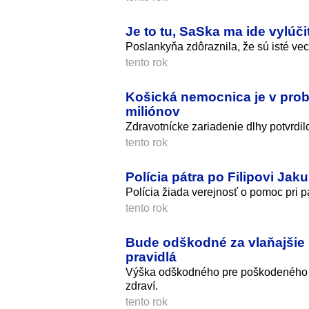
Je to tu, SaSka ma ide vylúči
Poslankyňa zdôraznila, že sú isté veci
tento rok
Košická nemocnica je v probl
miliónov
Zdravotnícke zariadenie dlhy potvrdil
tento rok
Polícia pátra po Filipovi Jak
Polícia žiada verejnosť o pomoc pri pá
tento rok
Bude odškodné za vlaňajšie 
pravidlá
Výška odškodného pre poškodeného c
zdraví.
tento rok