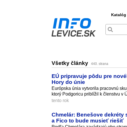
Katalóg
Všetky články
440. strana
EÚ pripravuje pôdu pre nové
Hory do únie
Európska únia vytvorila pracovnú skup
ktorý Podgoricu priblížil k členstvu v Ú
tento rok
Chmelár: Benešove dekréty sú
a Fico to bude musieť riešiť
Podľa Chmelára zavádzajú obe stran