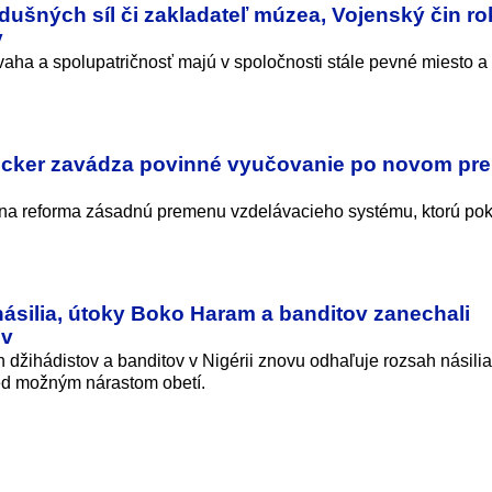
dušných síl či zakladateľ múzea, Vojenský čin ro
v
aha a spolupatričnosť majú v spoločnosti stále pevné miesto 
ucker zavádza povinné vyučovanie po novom pre
rna reforma zásadnú premenu vzdelávacieho systému, ktorú po
 násilia, útoky Boko Haram a banditov zanechali
ov
 džihádistov a banditov v Nigérii znovu odhaľuje rozsah násilia
d možným nárastom obetí.