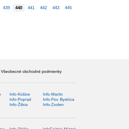
439
440
441
442
443
445
Všeobecné obchodné podmienky
o
Info-Košice
Info-Martin
y
Info-Poprad
Info-Pov. Bystrica
Info-Žilina
Info-Zvolen