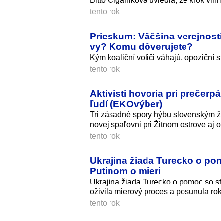
Bittó Cigániková uviedla, že krok vní
tento rok
Prieskum: Väčšina verejnosti
vy? Komu dôverujete?
Kým koaliční voliči váhajú, opoziční st
tento rok
Aktivisti hovoria pri prečerpá
ľudí (EKOvýber)
Tri zásadné spory hýbu slovenským ži
novej spaľovni pri Žitnom ostrove aj 
tento rok
Ukrajina žiada Turecko o pom
Putinom o mieri
Ukrajina žiada Turecko o pomoc so s
oživila mierový proces a posunula rok
tento rok