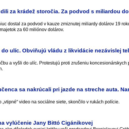
li za krádež storočia. Za podvod s miliardou do
iuc dostal za podvod v kauze zmiznutej miliardy dolárov 19 rok
majetok za 60 miliónov dolárov.
 do ulíc. Obviňujú vládu z likvidácie nezávislej te
čbu a vyšli do ulíc. Protestujú proti zrušeniu koncesionárskych
h.
učenca sa nakrúcali pri jazde na streche auta. N
 „vtipné“ video na sociálne siete, skončilo v rukách polície.
a vylúčenie Jany Bittó Cigánikovej