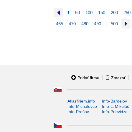
1
50
100
150
200
250
465
470
480
490
500
…
Pridať firmu
Zmazať
Atlasfiriem.info
Info-Bardejov
Info-Michalovce
Info-L. Mikuláš
Info-Prešov
Info-Prievidza