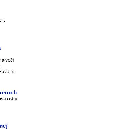
čas
a
ia voči
a
 Pavlom.
nkeroch
áva ostrú
nej