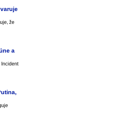
 varuje
uje, že
húne a
 Incident
utina,
guje