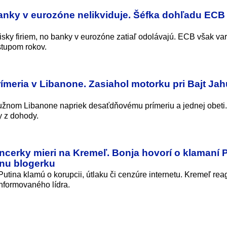
banky v eurozóne nelikviduje. Šéfka dohľadu ECB
zisky firiem, no banky v eurozóne zatiaľ odolávajú. ECB však var
stupom rokov.
rímeria v Libanone. Zasiahol motorku pri Bajt Ja
 južnom Libanone napriek desaťdňovému prímeriu a jednej obeti.
y z dohody.
ncerky mieri na Kremeľ. Bonja hovorí o klamaní P
rnu blogerku
Putina klamú o korupcii, útlaku či cenzúre internetu. Kremeľ rea
nformovaného lí­dra.