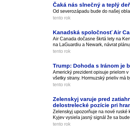
Čaká nás slnečný a teplý de
Od severozápadu bude do našej oblast
tento rok
Kanadská spoločnosť Air Ca
Air Canada dočasne škrtá lety na Ken
na LaGuardiu a Newark, návrat plánuj
tento rok
Trump: Dohoda s Iránom je b
Americký prezident opisuje prielom v
všetky strany. Hormuzský prieliv má 
tento rok
Zelenskyj varuje pred zatiah
delostrelecké pozície pri hran
Zelenskyj upozorňuje na nové ruské kr
Kyjev vysiela jasný signál že sa bude 
tento rok