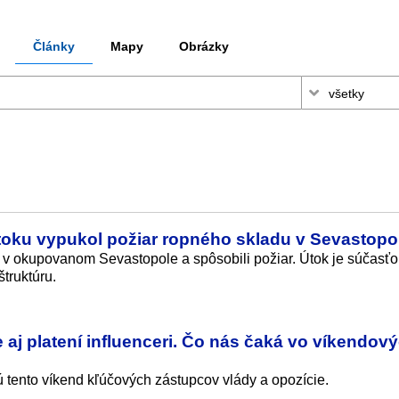
Články
Mapy
Obrázky
ku vypukol požiar ropného skladu v Sevastopol
d v okupovanom Sevastopole a spôsobili požiar. Útok je súčasťou
truktúru.
aj platení influenceri. Čo nás čaká vo víkendov
jú tento víkend kľúčových zástupcov vlády a opozície.