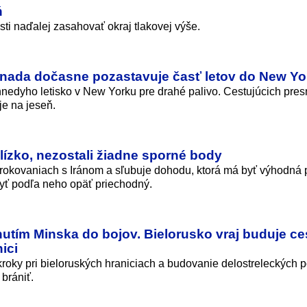
ň
i naďalej zasahovať okraj tlakovej výše.
nada dočasne pozastavuje časť letov do New Yo
nedyho letisko v New Yorku pre drahé palivo. Cestujúcich pre
e na jeseň.
lízko, nezostali žiadne sporné body
 rokovaniach s Iránom a sľubuje dohodu, ktorá má byť výhodná 
byť podľa neho opäť priechodný.
nutím Minska do bojov. Bielorusko vraj buduje ce
ici
oky pri bieloruských hraniciach a budovanie delostreleckých po
brániť.