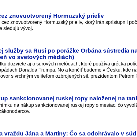
cez znovuotvorený Hormuzský prieliv
cez znovuotvorený Hormuzský prieliv, ktorý Irán sprístupnil po
e sledujú vývoj.
nej služby sa Rusi po porážke Orbána sústredia n
ždeň vo svetových médiách)
lku dozviete aj o surových metódach, ktoré používa grécka políc
skapádach Donalda Trumpa. No a končiť budeme v Česku, kde n
hovor s vrchným veliteľom ozbrojených síl, prezidentom Petrom
kup sankcionovanej ruskej ropy naloženej na ta
nimku na nákup sankcionovanej ruskej ropy o mesiac, čo vyvol
 zákonodarcov.
za vraždu Jána a Martiny: Čo sa odohrávalo v súd