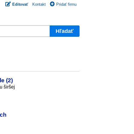
Editovať
Kontakt
Pridať firmu
Hľadať
e (2)
 širšej
ých