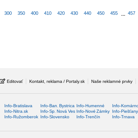
300
350
400
410
420
430
440
450
455
457
…
Editovať
Kontakt, reklama / Portaly.sk
Naše reklamné prvky
Info-Bratislava
Info-Ban. Bystrica
Info-Humenné
Info-Komárn
Info-Nitra.sk
Info-Sp. Nová Ves
Info-Nové Zámky
Info-Piešťan
Info-Ružomberok
Info-Slovensko
Info-Trenčín
Info-Trnava