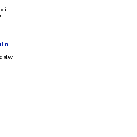
aní.
aj
l o
dislav
e