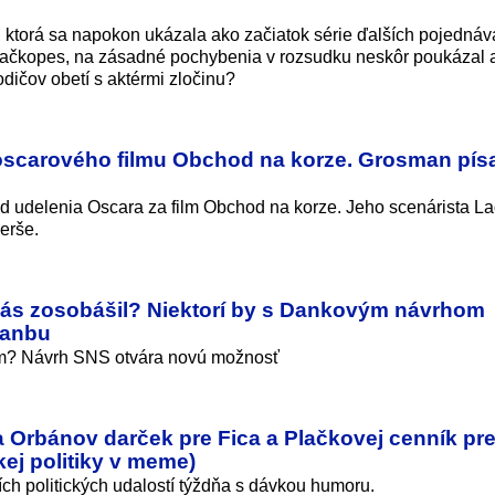
, ktorá sa napokon ukázala ako začiatok série ďalších pojednáv
ačkopes, na zásadné pochybenia v rozsudku neskôr poukázal 
odičov obetí s aktérmi zločinu?
oscarového filmu Obchod na korze. Grosman písa
 od udelenia Oscara za film Obchod na korze. Jeho scenárista La
erše.
vás zosobášil? Niektorí by s Dankovým návrhom
 hanbu
om? Návrh SNS otvára novú možnosť
a Orbánov darček pre Fica a Plačkovej cenník pr
kej politiky v meme)
ch politických udalostí týždňa s dávkou humoru.