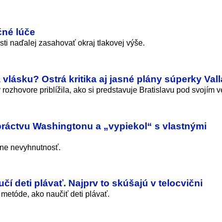
čné lúče
i naďalej zasahovať okraj tlakovej výše.
vlásku? Ostrá kritika aj jasné plány súperky Vall
ozhovore priblížila, ako si predstavuje Bratislavu pod svojím 
bráctvu Washingtonu a „vypiekol“ s vlastnými
ne nevyhnutnosť.
čí deti plávať. Najprv to skúšajú v telocvični
etóde, ako naučiť deti plávať.