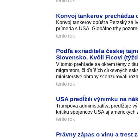
tento rok
Konvoj tankerov prechádza 
Konvoj tankerov opúšťa Perzský záliv 
prímeria s USA. Globálne trhy pozorn
tento rok
Podľa exriaditeľa českej taj
Slovensko. Kvôli Ficovi (tý
V tomto prehľade sa okrem témy z titu
migrantom, či ďaľších cirkevných e
ministerstve obrany scenzurovali roz
tento rok
USA predĺžili výnimku na ná
Trumpova administratíva predlžuje vý
kritiku spojencov USA aj amerických
tento rok
Právny zápas o vinu a trest 