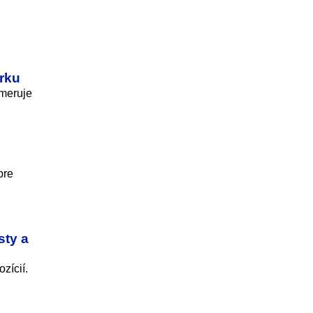
rku
smeruje
pre
sty a
zícií.