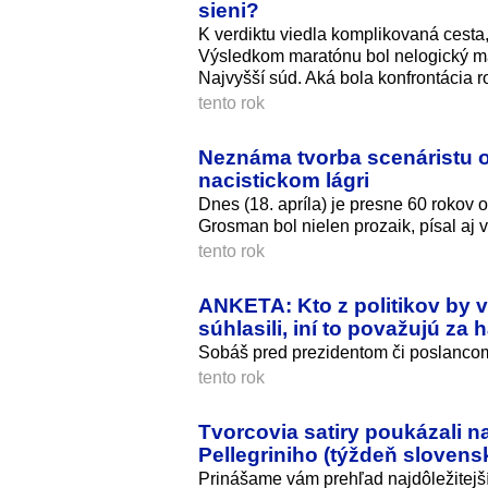
sieni?
K verdiktu viedla komplikovaná cesta
Výsledkom maratónu bol nelogický m
Najvyšší súd. Aká bola konfrontácia r
tento rok
Neznáma tvorba scenáristu 
nacistickom lágri
Dnes (18. apríla) je presne 60 rokov
Grosman bol nielen prozaik, písal aj v
tento rok
ANKETA: Kto z politikov by 
súhlasili, iní to považujú za
Sobáš pred prezidentom či poslanc
tento rok
Tvorcovia satiry poukázali n
Pellegriniho (týždeň slovens
Prinášame vám prehľad najdôležitejší