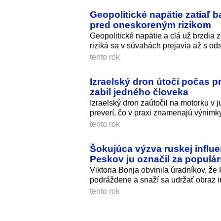
Geopolitické napätie zatiaľ 
pred oneskoreným rizikom
Geopolitické napätie a clá už brzdia 
riziká sa v súvahách prejavia až s od
tento rok
Izraelský dron útočí počas p
zabil jedného človeka
Izraelský dron zaútočil na motorku v
preverí, čo v praxi znamenajú výnimk
tento rok
Šokujúca výzva ruskej influe
Peskov ju označil za populá
Viktoria Bonja obvinila úradníkov, že 
podráždene a snaží sa udržať obraz i
tento rok