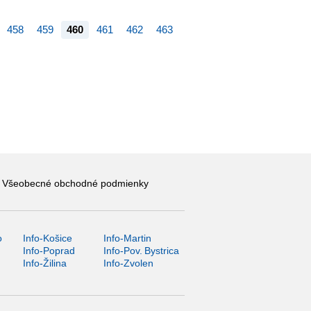
458
459
460
461
462
463
Všeobecné obchodné podmienky
o
Info-Košice
Info-Martin
y
Info-Poprad
Info-Pov. Bystrica
Info-Žilina
Info-Zvolen