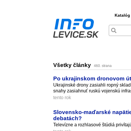
Katalóg
Všetky články
460. strana
Po ukrajinskom dronovom úto
Ukrajinské drony zasiahli ropný skla
snahy zasiahnuť ruskú vojenskú infraš
tento rok
Slovensko-maďarské napätie 
debatách?
Televízne a rozhlasové štúdiá privíta