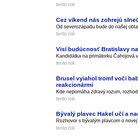
tento rok
Cez víkend nás zohrejú slne
Od severozápadu bude do našej oblast
tento rok
Visí budúcnosť Bratislavy na 
Kandidátka na primátorku Čahojová v r
tento rok
Brusel vyiahol tromf voči ba
reakcionármi
Kde nepomáha zdravý rozum, rozhod
tento rok
Bývalý plavec Hakel učí a nau
Rozhovor s bývalým plavcom o novej m
tento rok