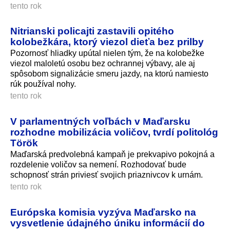
tento rok
Nitrianski policajti zastavili opitého
kolobežkára, ktorý viezol dieťa bez prilby
Pozornosť hliadky upútal nielen tým, že na kolobežke
viezol maloletú osobu bez ochrannej výbavy, ale aj
spôsobom signalizácie smeru jazdy, na ktorú namiesto
rúk používal nohy.
tento rok
V parlamentných voľbách v Maďarsku
rozhodne mobilizácia voličov, tvrdí politológ
Török
Maďarská predvolebná kampaň je prekvapivo pokojná a
rozdelenie voličov sa nemení. Rozhodovať bude
schopnosť strán priviesť svojich priaznivcov k urnám.
tento rok
Európska komisia vyzýva Maďarsko na
vysvetlenie údajného úniku informácií do