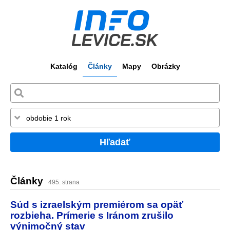
Katalóg
Články
Mapy
Obrázky
Hľadať
Články
495. strana
Súd s izraelským premiérom sa opäť
rozbieha. Prímerie s Iránom zrušilo
výnimočný stav