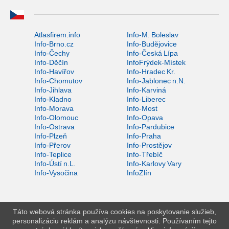
Atlasfirem.info
Info-M. Boleslav
Info-Brno.cz
Info-Budějovice
Info-Čechy
Info-Česká Lípa
Info-Děčín
InfoFrýdek-Místek
Info-Havířov
Info-Hradec Kr.
Info-Chomutov
Info-Jablonec n.N.
Info-Jihlava
Info-Karviná
Info-Kladno
Info-Liberec
Info-Morava
Info-Most
Info-Olomouc
Info-Opava
Info-Ostrava
Info-Pardubice
Info-Plzeň
Info-Praha
Info-Přerov
Info-Prostějov
Info-Teplice
Info-Třebíč
Info-Ústí n.L.
Info-Karlovy Vary
Info-Vysočina
InfoZlín
Táto webová stránka používa cookies na poskytovanie služieb,
personalizáciu reklám a analýzu návštevnosti. Používaním tejto