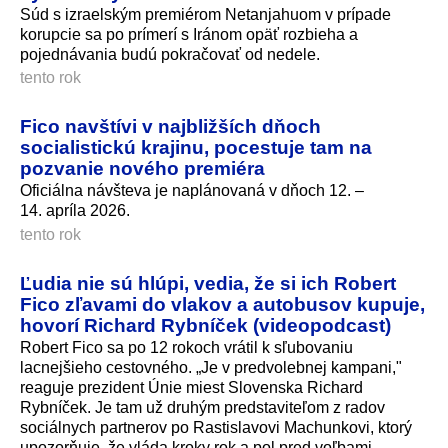
Súd s izraelským premiérom Netanjahuom v prípade
korupcie sa po prímerí s Iránom opäť rozbieha a
pojednávania budú pokračovať od nedele.
tento rok
Fico navštívi v najbližších dňoch
socialistickú krajinu, pocestuje tam na
pozvanie nového premiéra
Oficiálna návšteva je naplánovaná v dňoch 12. –
14. apríla 2026.
tento rok
Ľudia nie sú hlúpi, vedia, že si ich Robert
Fico zľavami do vlakov a autobusov kupuje,
hovorí Richard Rybníček (videopodcast)
Robert Fico sa po 12 rokoch vrátil k sľubovaniu
lacnejšieho cestovného. „Je v predvolebnej kampani,"
reaguje prezident Únie miest Slovenska Richard
Rybníček. Je tam už druhým predstaviteľom z radov
sociálnych partnerov po Rastislavovi Machunkovi, ktorý
upozorňuje, že vláda kroky rok a pol pred voľbami