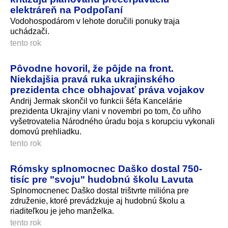
elektráreň na Podpoľaní
Vodohospodárom v lehote doručili ponuky traja
uchádzači.
tento rok
Pôvodne hovoril, že pôjde na front.
Niekdajšia pravá ruka ukrajinského
prezidenta chce obhajovať práva vojakov
Andrij Jermak skončil vo funkcii šéfa Kancelárie
prezidenta Ukrajiny vlani v novembri po tom, čo uňho
vyšetrovatelia Národného úradu boja s korupciu vykonali
domovú prehliadku.
tento rok
Rómsky splnomocnec Daško dostal 750-
tisíc pre "svoju" hudobnú školu Lavuta
Splnomocnenec Daško dostal trištvrte milióna pre
združenie, ktoré prevádzkuje aj hudobnú školu a
riaditeľkou je jeho manželka.
tento rok