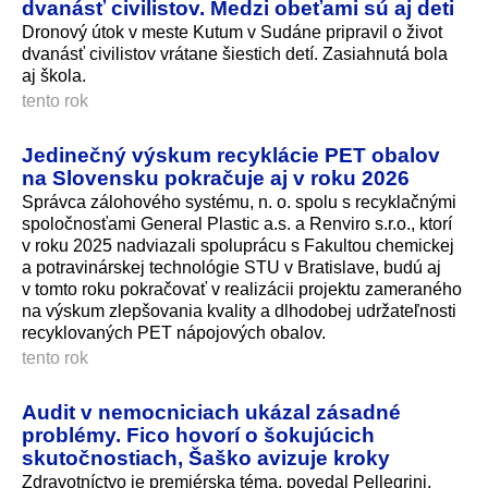
dvanásť civilistov. Medzi obeťami sú aj deti
Dronový útok v meste Kutum v Sudáne pripravil o život
dvanásť civilistov vrátane šiestich detí. Zasiahnutá bola
aj škola.
tento rok
Jedinečný výskum recyklácie PET obalov
na Slovensku pokračuje aj v roku 2026
Správca zálohového systému, n. o. spolu s recyklačnými
spoločnosťami General Plastic a.s. a Renviro s.r.o., ktorí
v roku 2025 nadviazali spoluprácu s Fakultou chemickej
a potravinárskej technológie STU v Bratislave, budú aj
v tomto roku pokračovať v realizácii projektu zameraného
na výskum zlepšovania kvality a dlhodobej udržateľnosti
recyklovaných PET nápojových obalov.
tento rok
Audit v nemocniciach ukázal zásadné
problémy. Fico hovorí o šokujúcich
skutočnostiach, Šaško avizuje kroky
Zdravotníctvo je premiérska téma, povedal Pellegrini.