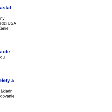
astal
zny
medzi USA
čenie
stote
odu
lety a
základni
rdovanie