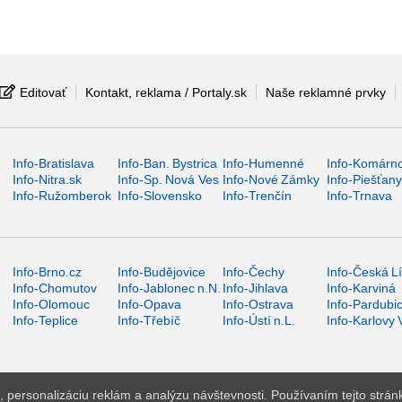
Editovať
Kontakt, reklama / Portaly.sk
Naše reklamné prvky
Info-Bratislava
Info-Ban. Bystrica
Info-Humenné
Info-Komárn
Info-Nitra.sk
Info-Sp. Nová Ves
Info-Nové Zámky
Info-Piešťan
Info-Ružomberok
Info-Slovensko
Info-Trenčín
Info-Trnava
Info-Brno.cz
Info-Budějovice
Info-Čechy
Info-Česká L
Info-Chomutov
Info-Jablonec n.N.
Info-Jihlava
Info-Karviná
Info-Olomouc
Info-Opava
Info-Ostrava
Info-Pardubi
Info-Teplice
Info-Třebíč
Info-Ústí n.L.
Info-Karlovy 
 personalizáciu reklám a analýzu návštevnosti. Používaním tejto strán