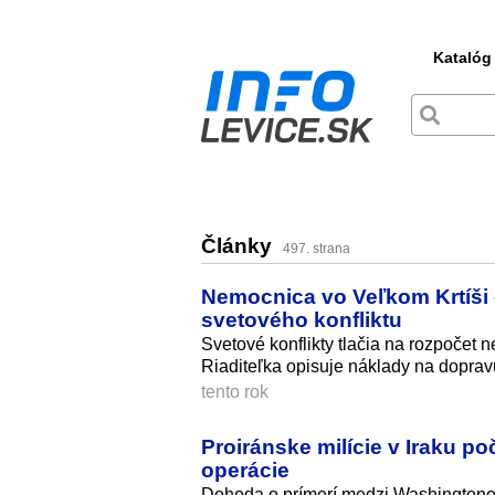
Katalóg
Články
497. strana
Nemocnica vo Veľkom Krtíši
svetového konfliktu
Svetové konflikty tlačia na rozpočet 
Riaditeľka opisuje náklady na doprav
tento rok
Proiránske milície v Iraku p
operácie
Dohoda o prímerí medzi Washingtonom