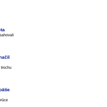
ota
sahovali
načil
 trochu
pätie
orúce