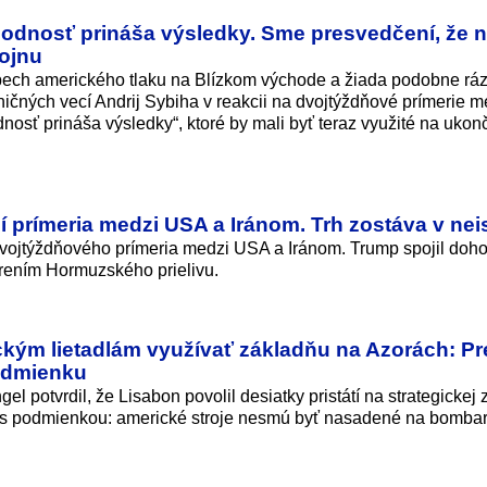
hodnosť prináša výsledky. Sme presvedčení, že n
vojnu
pech amerického tlaku na Blízkom východe a žiada podobne rá
aničných vecí Andrij Sybiha v reakcii na dvojtýždňové prímerie 
nosť prináša výsledky“, ktoré by mali byť teraz využité na ukon
 prímeria medzi USA a Iránom. Trh zostáva v nei
vojtýždňového prímeria medzi USA a Iránom. Trump spojil doh
ením Hormuzského prielivu.
kým lietadlám využívať základňu na Azorách: Pre
podmienku
l potvrdil, že Lisabon povolil desiatky pristátí na strategickej 
k s podmienkou: americké stroje nesmú byť nasadené na bomba