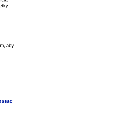
etky
em, aby
esiac