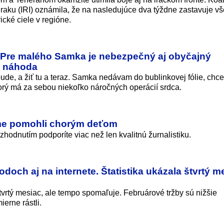
 Iraku (IRI) oznámila, že na nasledujúce dva týždne zastavuje vš
cké ciele v regióne.
 Pre malého Samka je nebezpečný aj obyčajný
je náhoda
de, a žiť tu a teraz. Samka nedávam do bublinkovej fólie, chc
orý má za sebou niekoľko náročných operácií srdca.
me pomohli chorým deťom
rozhodnutím podporíte viac než len kvalitnú žurnalistiku.
doch aj na internete. Štatistika ukázala štvrtý m
rtý mesiac, ale tempo spomaľuje. Februárové tržby sú nižšie
erne rástli.