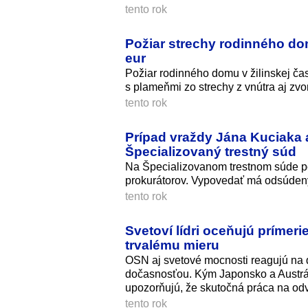
tento rok
Požiar strechy rodinného dom
eur
Požiar rodinného domu v žilinskej čast
s plameňmi zo strechy z vnútra aj zvo
tento rok
Prípad vraždy Jána Kuciaka a
Špecializovaný trestný súd
Na Špecializovanom trestnom súde po
prokurátorov. Vypovedať má odsúden
tento rok
Svetoví lídri oceňujú prímer
trvalému mieru
OSN aj svetové mocnosti reagujú na 
dočasnosťou. Kým Japonsko a Austrál
upozorňujú, že skutočná práca na odvr
tento rok