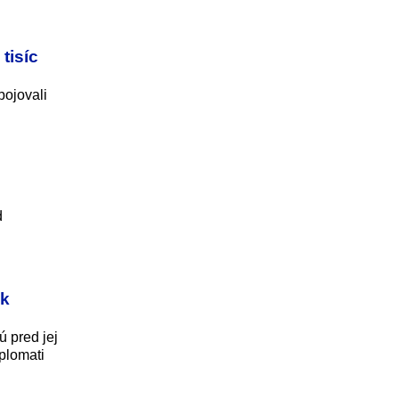
tisíc
bojovali
d
 k
 pred jej
plomati