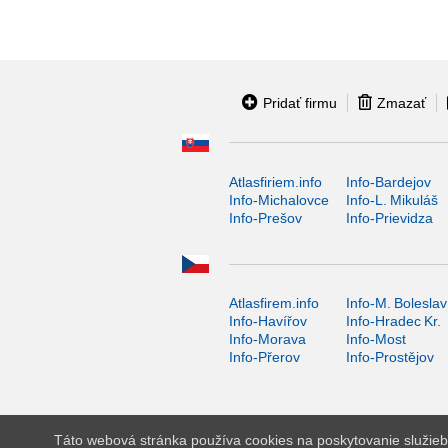
Pridať firmu
Zmazať
Atlasfiriem.info
Info-Bardejov
Info-Michalovce
Info-L. Mikuláš
Info-Prešov
Info-Prievidza
Atlasfirem.info
Info-M. Boleslav
Info-Havířov
Info-Hradec Kr.
Info-Morava
Info-Most
Info-Přerov
Info-Prostějov
Táto webová stránka používa cookies na poskytovanie služieb,