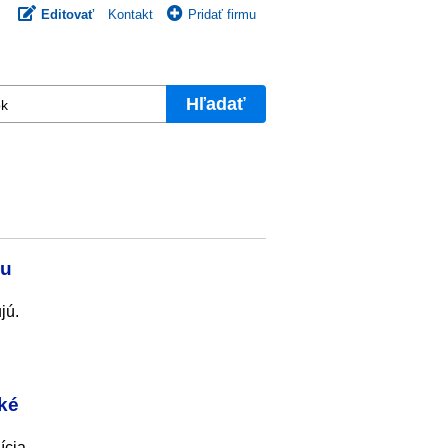
Editovať
Kontakt
Pridať firmu
Hľadať
ku
jú.
ské
ícia