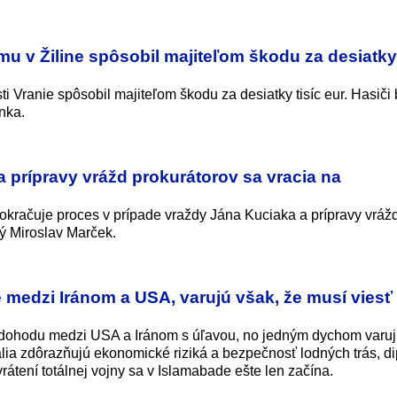
u v Žiline spôsobil majiteľom škodu za desiatky 
i Vranie spôsobil majiteľom škodu za desiatky tisíc eur. Hasiči 
nka.
 prípravy vrážd prokurátorov sa vracia na
kračuje proces v prípade vraždy Jána Kuciaka a prípravy vráž
ý Miroslav Marček.
ie medzi Iránom a USA, varujú však, že musí viesť
dohodu medzi USA a Iránom s úľavou, no jedným dychom varujú
ia zdôrazňujú ekonomické riziká a bezpečnosť lodných trás, di
átení totálnej vojny sa v Islamabade ešte len začína.