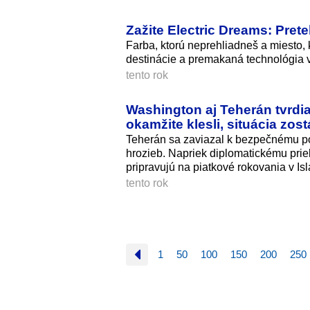
Zažite Electric Dreams: Pret
Farba, ktorú neprehliadneš a miesto, kt
destinácie a premakaná technológia v
tento rok
Washington aj Teherán tvrdia
okamžite klesli, situácia zos
Teherán sa zaviazal k bezpečnému p
hrozieb. Napriek diplomatickému prie
pripravujú na piatkové rokovania v I
tento rok
1
50
100
150
200
250