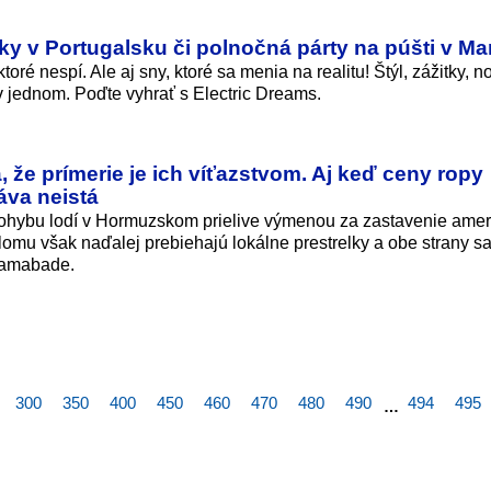
eky v Portugalsku či polnočná párty na púšti v M
oré nespí. Ale aj sny, ktoré sa menia na realitu! Štýl, zážitky, n
 jednom. Poďte vyhrať s Electric Dreams.
, že prímerie je ich víťazstvom. Aj keď ceny ropy
táva neistá
ohybu lodí v Hormuzskom prielive výmenou za zastavenie amer
lomu však naďalej prebiehajú lokálne prestrelky a obe strany s
slamabade.
300
350
400
450
460
470
480
490
494
495
…