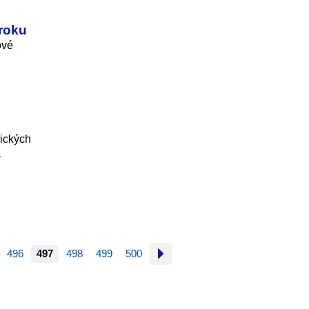
aroku
ové
ických
a
496
497
498
499
500