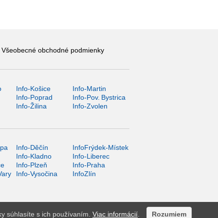
Všeobecné obchodné podmienky
o
Info-Košice
Info-Martin
y
Info-Poprad
Info-Pov. Bystrica
Info-Žilina
Info-Zvolen
ípa
Info-Děčín
InfoFrýdek-Místek
Info-Kladno
Info-Liberec
ce
Info-Plzeň
Info-Praha
Vary
Info-Vysočina
InfoZlín
ky súhlasíte s ich používaním.
Viac informácií
.
Rozumiem