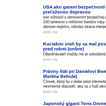
USA ako garant bezpečnosti
preťaženou dopravou
Irán súhlasil s obnovením bezpečnej 
200 tankerov s miliónmi barelov ropy 
obnove regiónu, iránska strana inter
tento rok
Kuciakov vrah by sa mal post
pred rokmi (online)
Objednávateľ vraždy nie je odsúdený
tento rok
Právny štát pri Danielovi Bo
Martina Behula)
Človek, ktorý by v dobe pred interne
nesmieme dopustiť, aby sa z ľudí ako 
tento rok
Japonský gigant Terra Drone