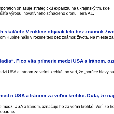
oration ohlasuje strategickú expanziu na ukrajinský trh, kde
púšťa výrobu inovatívneho stíhacieho dronu Terra A1.
skalách: V rokline objavili telo bez známok živ
m Kubíne našli v rokline telo bez známok života. Na mieste za
dia“. Fico víta prímerie medzi USA a Iránom, oz
dzi USA a Iránom za veľmi krehké, no verí, že „horúce hlavy sa
 medzi USA a Iránom za veľmi krehké. Dúfa, že na
ie medzi USA a Iránom, označuje ho za veľmi krehké. Verí, že h
 opadne.