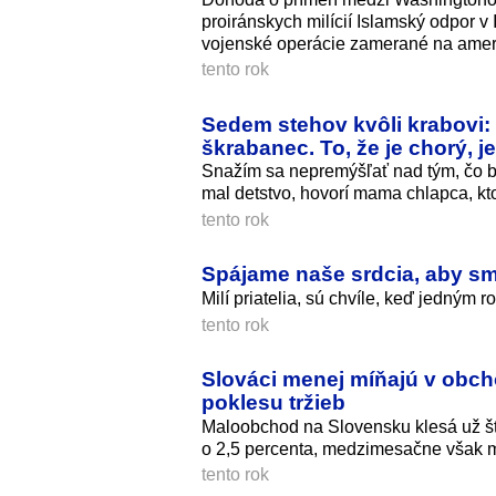
proiránskych milícií Islamský odpor v
vojenské operácie zamerané na ameri
tento rok
Sedem stehov kvôli krabovi:
škrabanec. To, že je chorý, 
Snažím sa nepremýšľať nad tým, čo bu
mal detstvo, hovorí mama chlapca, kt
tento rok
Spájame naše srdcia, aby s
Milí priatelia, sú chvíle, keď jedným 
tento rok
Slováci menej míňajú v obcho
poklesu tržieb
Maloobchod na Slovensku klesá už štv
o 2,5 percenta, medzimesačne však mi
tento rok