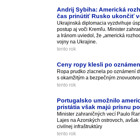
Andrij Sybiha: Americká roz
čas prinútiť Rusko ukončiť 
Ukrajinská diplomacia vyzdvihuje ús
postup aj voči Kremľu. Minister zahr
a Iránom uviedol, že „americká rozhod
vojny na Ukrajine.
tento rok
Ceny ropy klesli po oznámení
Ropa prudko zlacnela po oznámení d
s okamžitým a bezpečným znovuotvor
tento rok
Portugalsko umožnilo americ
pristátia však majú prísnu 
Minister zahraničných vecí Paulo Range
Lajes na Azorských ostrovoch, avša
civilnej infraštruktúry
tento rok