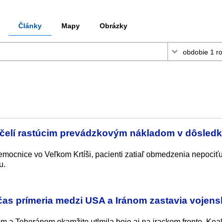
Články
Mapy
Obrázky
 čelí rastúcim prevádzkovým nákladom v dôsled
nemocnice vo Veľkom Krtíši, pacienti zatiaľ obmedzenia nepociťu
u.
očas prímeria medzi USA a Iránom zastavia vojen
 a Teheránom okamžite utlmila boje aj na irackom fronte. Koal