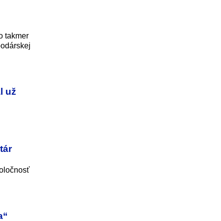
o takmer
podárskej
l už
tár
poločnosť
a“