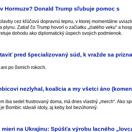
 v Hormuze? Donald Trump sľubuje pomoc s
plavby cez kľúčovú dopravnú tepnu, v ktorej momentálne uviazl
a plynu. Zatiaľ čo Trump hovorí o začiatku „zlatého veku“ a hos
pretuje dohodu ako diplomatický úspech svojich podmienok.
aviť pred špecializovaný súd, k vražde sa prizna
 ani po ôsmich rokoch.
mbicovi nezlyhal, koalícia a my všetci áno (komen
tom iba sedel frustrovaný doma, má dnes vlastný „merch“. Ako s
je Bombic stávali idoly, aj keby bol bezúhonný.
 mieri na Ukrajinu: Spúšťa výrobu lacného „lovc