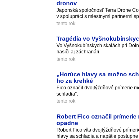
dronov
Japonská spoločnosť Terra Drone Corp
v spolupráci s miestnymi partnermi s
tento rok
Tragédia vo Vyšnokubínskych 
Vo Vyšnokubínskych skalách pri Dolno
hasiči aj záchranári.
tento rok
„Horúce hlavy sa možno schla
ho za krehké
Fico označil dvojtýždňové prímerie me
schladia“.
tento rok
Robert Fico označil prímerie
opadne
Robert Fico víta dvojtýždňové prímer
hlavy sa schladia a napätie postupne